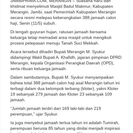
JAMBIPRIMA.COM, MERANGIN – Suasana haru dan
khidmat menyelimuti Masjid Baitul Makmur, Kabupaten
Merangin, Jambi, saat Pemerintah Kabupaten Merangin
secara resmi melepas keberangkatan 388 jamaah calon
haji, Senin (11/5) subuh.
Di tengah guyuran hujan, ratusan jamaah bersama
keluarga tetap memadati area masjid untuk mengikuti
prosesi pelepasan menuju Tanah Suci Mekkah.
Acara tersebut dihadiri Bupati Merangin
M. Syukur
didampingi Wakil Bupati
A. Khafidh
, jajaran pimpinan DPRD
Merangin, kepala Organisasi Perangkat Daerah (OPD),
serta ribuan keluarga jamaah.
Dalam sambutannya, Bupati M. Syukur menyampaikan
bahwa total 388 jamaah calon haji asal Merangin tahun ini
terbagi dalam dua kelompok terbang (kloter), yakni Kloter
19 sebanyak 279 jamaah dan Kloter 23 sebanyak 109
jamaah.
“Jumlah jamaah terdiri dari 169 laki-laki dan 219
perempuan,” ujar Syukur.
Ia juga menyebut jamaah tertua tahun ini adalah Tumirah,
perempuan berusia 85 tahun yang dinilai menjadi inspirasi