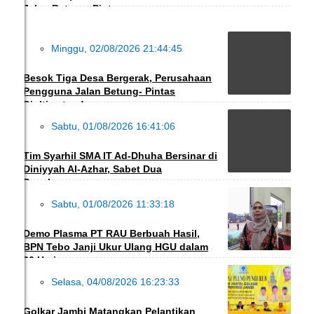
Jalan Betung–Pintas
Minggu, 02/08/2026 21:44:45
DAERAH
Besok Tiga Desa Bergerak, Perusahaan
Pengguna Jalan Betung- Pintas
Diultimatum!
Sabtu, 01/08/2026 16:41:06
PENDIDIKAN
Tim Syarhil SMA IT Ad-Dhuha Bersinar di
Diniyyah Al-Azhar, Sabet Dua
Penghargaan
Sabtu, 01/08/2026 11:33:18
DAERAH
Demo Plasma PT RAU Berbuah Hasil,
BPN Tebo Janji Ukur Ulang HGU dalam
30 Hari
Selasa, 04/08/2026 16:23:33
DAERAH
Golkar Jambi Matangkan Pelantikan