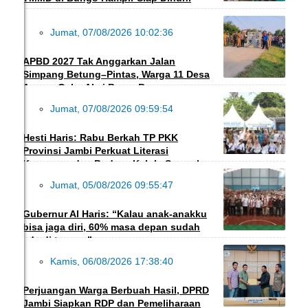
Jumat, 07/08/2026 10:02:36
DAERAH
APBD 2027 Tak Anggarkan Jalan
Simpang Betung–Pintas, Warga 11 Desa
Ancam Gelar Aksi Besar-Besaran
Jumat, 07/08/2026 09:59:54
EKBIS
Hesti Haris: Rabu Berkah TP PKK
Provinsi Jambi Perkuat Literasi
Keuangan dan Budaya Kelola Sampah
Jumat, 05/08/2026 09:55:47
DAERAH
Gubernur Al Haris: “Kalau anak-anakku
bisa jaga diri, 60% masa depan sudah
ada di tangan”
Kamis, 06/08/2026 17:38:40
DAERAH
Perjuangan Warga Berbuah Hasil, DPRD
Jambi Siapkan RDP dan Pemeliharaan