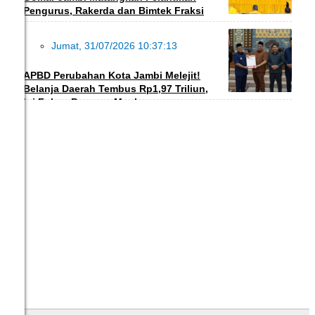
Pengurus, Rakerda dan Bimtek Fraksi
Jumat, 31/07/2026 10:37:13
DAERAH
APBD Perubahan Kota Jambi Melejit!
Belanja Daerah Tembus Rp1,97 Triliun,
Ini Fokus Program Maulana