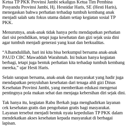
Ketua TP PKK Provinsi Jambi sekaligus Ketua Tim Pembina
Posyandu Provinsi Jambi,
Hj. Hesnidar Haris, SE (Hesti Haris)
,
menegaskan bahwa perhatian terhadap tumbuh kembang anak
menjadi salah satu fokus utama dalam setiap kegiatan sosial TP
PKK.
Menurutnya, anak-anak tidak hanya perlu mendapatkan perhatian
dari sisi pendidikan, tetapi juga kesehatan dan gizi sejak usia dini
agar tumbuh menjadi generasi yang kuat dan berkualitas.
“Alhamdulillah, hari ini kita bisa berkumpul bersama anak-anak
PAUD CBC Mawaddah Warahmah. Ini bukan hanya kegiatan
berbagi, tetapi juga bentuk perhatian kita terhadap tumbuh kembang
mereka,” ujar Hesti Haris.
Selain sarapan bersama, anak-anak dan masyarakat yang hadir juga
mendapatkan penyuluhan kesehatan dari tenaga ahli gizi
Dinas
Kesehatan Provinsi Jambi
, yang memberikan edukasi mengenai
pentingnya pola makan sehat dan menjaga kebersihan diri sejak dini.
Tak hanya itu, kegiatan Rabu Berkah juga menghadirkan layanan
cek kesehatan gratis dan pengobatan gratis bagi masyarakat.
Layanan tersebut menjadi bentuk nyata kepedulian TP PKK dalam
mendekatkan akses kesehatan kepada masyarakat di berbagai
lapisan.