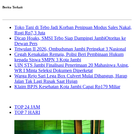
Berita Terkait
Toko Tani di Tebo Jadi Korban Penipuan Modus Sales Nakal,
Rugi Rp7,3 Juta
Dicap Hoaks, SMSI Tebo Siap Dampingi JambiOtoritas ke
Dewan Pers
Triwulan II 2026, Ombudsman Jambi Peringkat 3 Nasional
Cegah Kenakalan Remaja, Polisi Beri Pembinaan Hukum
kepada Siswa SMPN 3 Kota Jambi
UIN STS Jambi Finalisasi Penerimaan 20 Mahasiswa Asing,
WR I Minta Seleksi Dokumen Diperketat
Warga Rejo Sari Lega Box Culvert Mulai Dibangun, Harap
Jalan Tak Lagi Rusak Saat Hujan
Klaim BPJS Kesehatan Kota Jambi Capai Rp179 Miliar
TOP 24 JAM
TOP 7 HARI