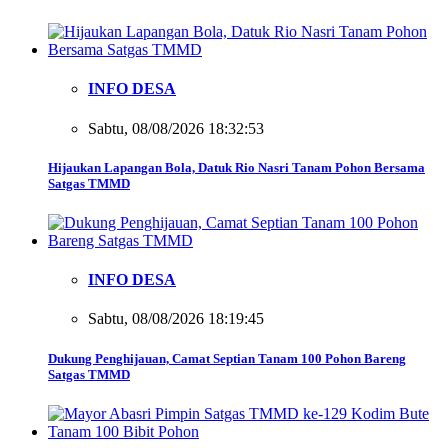
INFO DESA
Sabtu, 08/08/2026 18:32:53
Hijaukan Lapangan Bola, Datuk Rio Nasri Tanam Pohon Bersama
Satgas TMMD
INFO DESA
Sabtu, 08/08/2026 18:19:45
Dukung Penghijauan, Camat Septian Tanam 100 Pohon Bareng
Satgas TMMD