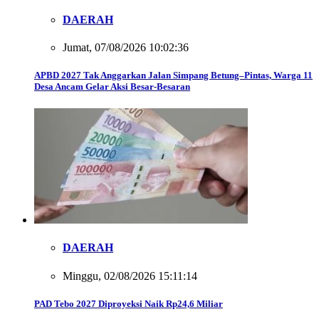
DAERAH
Jumat, 07/08/2026 10:02:36
APBD 2027 Tak Anggarkan Jalan Simpang Betung–Pintas, Warga 11
Desa Ancam Gelar Aksi Besar-Besaran
DAERAH
Minggu, 02/08/2026 15:11:14
PAD Tebo 2027 Diproyeksi Naik Rp24,6 Miliar