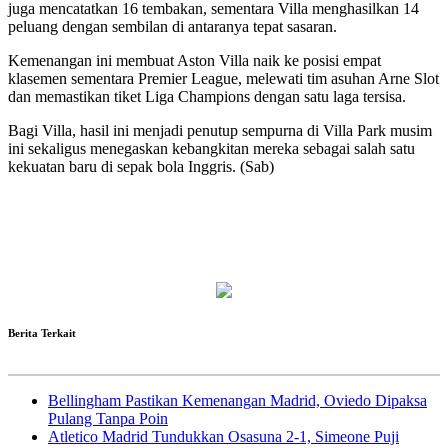
juga mencatatkan 16 tembakan, sementara Villa menghasilkan 14
peluang dengan sembilan di antaranya tepat sasaran.
Kemenangan ini membuat Aston Villa naik ke posisi empat
klasemen sementara Premier League, melewati tim asuhan Arne Slot
dan memastikan tiket Liga Champions dengan satu laga tersisa.
Bagi Villa, hasil ini menjadi penutup sempurna di Villa Park musim
ini sekaligus menegaskan kebangkitan mereka sebagai salah satu
kekuatan baru di sepak bola Inggris. (Sab)
Berita Terkait
Bellingham Pastikan Kemenangan Madrid, Oviedo Dipaksa
Pulang Tanpa Poin
Atletico Madrid Tundukkan Osasuna 2-1, Simeone Puji