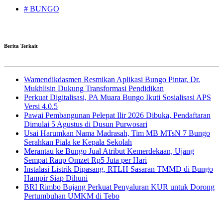
# BUNGO
Berita Terkait
Wamendikdasmen Resmikan Aplikasi Bungo Pintar, Dr.
Mukhlisin Dukung Transformasi Pendidikan
Perkuat Digitalisasi, PA Muara Bungo Ikuti Sosialisasi APS
Versi 4.0.5
Pawai Pembangunan Pelepat Ilir 2026 Dibuka, Pendaftaran
Dimulai 5 Agustus di Dusun Purwosari
Usai Harumkan Nama Madrasah, Tim MB MTsN 7 Bungo
Serahkan Piala ke Kepala Sekolah
Merantau ke Bungo Jual Atribut Kemerdekaan, Ujang
Sempat Raup Omzet Rp5 Juta per Hari
Instalasi Listrik Dipasang, RTLH Sasaran TMMD di Bungo
Hampir Siap Dihuni
BRI Rimbo Bujang Perkuat Penyaluran KUR untuk Dorong
Pertumbuhan UMKM di Tebo