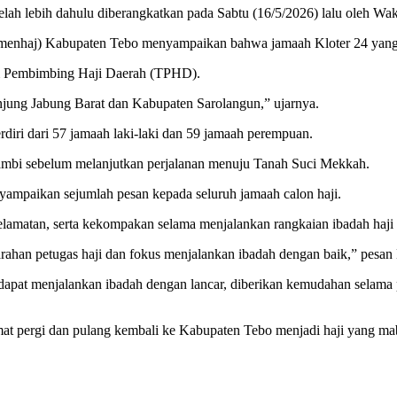
ah lebih dahulu diberangkatkan pada Sabtu (16/5/2026) lalu oleh Wak
menhaj) Kabupaten Tebo menyampaikan bahwa jamaah Kloter 24 yang 
im Pembimbing Haji Daerah (TPHD).
njung Jabung Barat dan Kabupaten Sarolangun,” ujarnya.
erdiri dari 57 jamaah laki-laki dan 59 jamaah perempuan.
Jambi sebelum melanjutkan perjalanan menuju Tanah Suci Mekkah.
ampaikan sejumlah pesan kepada seluruh jamaah calon haji.
elamatan, serta kekompakan selama menjalankan rangkaian ibadah haji 
arahan petugas haji dan fokus menjalankan ibadah dengan baik,” pesan 
dapat menjalankan ibadah dengan lancar, diberikan kemudahan selama p
mat pergi dan pulang kembali ke Kabupaten Tebo menjadi haji yang ma