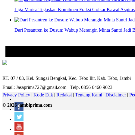
Liga Marisa Tegaskan Komitmen Fraksi Golkar Kawal Aspir
Dari Pesantren ke Dusun: Wabup Merangin Minta Santri Jadi B
RT. 07 / 03, Kel. Sungai Bengkal, Kec. Tebo Ilir, Kab. Tebo, Jambi
Email: Jasaprima727@gmail.com - Telp. 0856 6460 9023
Privacy Policy
|
Kode Etik
|
Redaksi
|
Tentang Kami
|
Disclaimer
|
Pe
© 2026 jambiprima.com