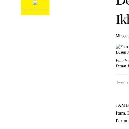
Requesting Content...
Ik
Minggu,
Foto be
Dusun J
Penulis
JAMBI
Itam
,
Permu