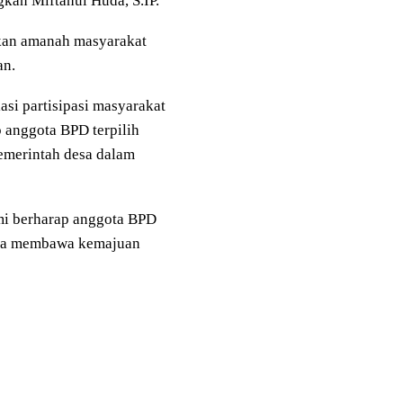
an Miftahul Huda, S.IP.
nkan amanah masyarakat
an.
si partisipasi masyarakat
p anggota BPD terpilih
emerintah desa dalam
ami berharap anggota BPD
erta membawa kemajuan