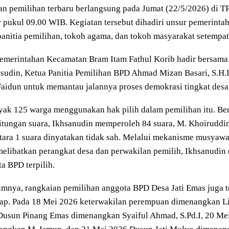
n pemilihan terbaru berlangsung pada Jumat (22/5/2026) di T
r pukul 09.00 WIB. Kegiatan tersebut dihadiri unsur pemerinta
panitia pemilihan, tokoh agama, dan tokoh masyarakat setempat
emerintahan Kecamatan Bram Itam Fathul Korib hadir bersama
sudin, Ketua Panitia Pemilihan BPD Ahmad Mizan Basari, S.H.I.
aidun untuk memantau jalannya proses demokrasi tingkat desa 
ak 125 warga menggunakan hak pilih dalam pemilihan itu. Ber
tungan suara, Ikhsanudin memperoleh 84 suara, M. Khoiruddin
ara 1 suara dinyatakan tidak sah. Melalui mekanisme musyawa
elibatkan perangkat desa dan perwakilan pemilih, Ikhsanudin 
a BPD terpilih.
mnya, rangkaian pemilihan anggota BPD Desa Jati Emas juga t
ap. Pada 18 Mei 2026 keterwakilan perempuan dimenangkan Lia
Dusun Pinang Emas dimenangkan Syaiful Ahmad, S.Pd.I, 20 Me