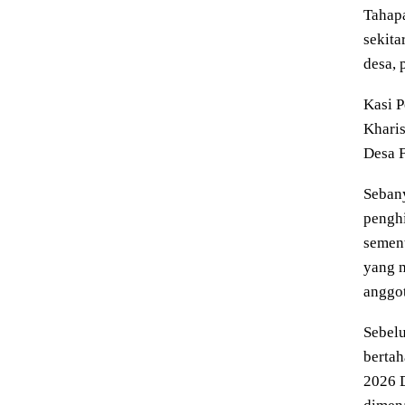
Tahapa
sekita
desa, 
Kasi P
Kharis
Desa F
Sebany
penghi
sement
yang m
anggot
Sebelu
bertah
2026 