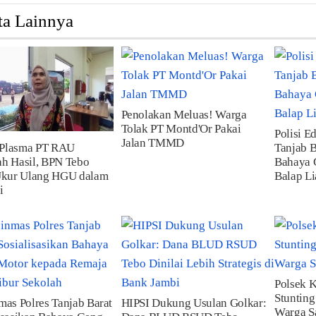
ta Lainnya
Penolakan Meluas! Warga
Tolak PT Montd'Or Pakai
Polisi Ed
Jalan TMMD
Plasma PT RAU
Tanjab B
h Hasil, BPN Tebo
Bahaya 
Ukur Ulang HGU dalam
Balap Li
i
Polsek 
Stunting
mas Polres Tanjab Barat
HIPSI Dukung Usulan Golkar:
Warga Sa