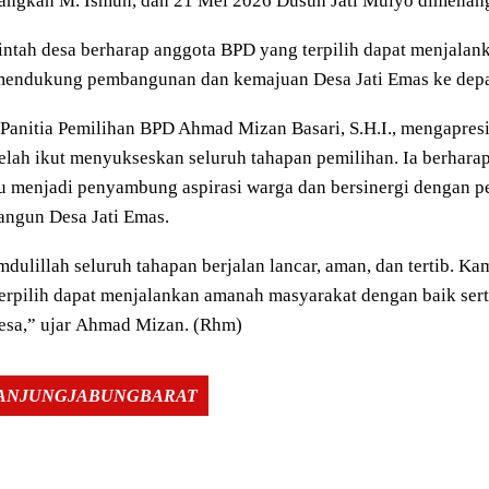
angkan M. Ismun, dan 21 Mei 2026 Dusun Jati Mulyo dimenangk
ntah desa berharap anggota BPD yang terpilih dapat menjala
 mendukung pembangunan dan kemajuan Desa Jati Emas ke dep
Panitia Pemilihan BPD Ahmad Mizan Basari, S.H.I., mengapresia
elah ikut menyukseskan seluruh tahapan pemilihan. Ia berhara
 menjadi penyambung aspirasi warga dan bersinergi dengan p
ngun Desa Jati Emas.
dulillah seluruh tahapan berjalan lancar, aman, dan tertib. K
terpilih dapat menjalankan amanah masyarakat dengan baik s
esa,” ujar Ahmad Mizan. (Rhm)
Tags:
TANJUNGJABUNGBARAT