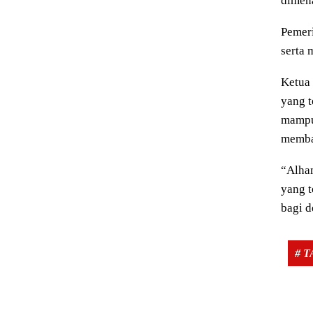
dimen
Pemeri
serta
Ketua 
yang t
mampu
memba
“Alham
yang 
bagi d
# 