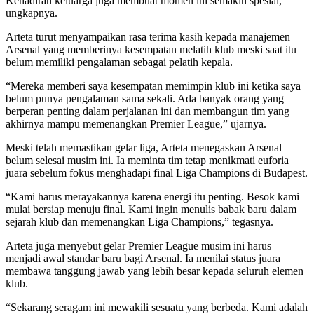
Kehadiran keluarga juga membuat momen ini semakin spesial,”
ungkapnya.
Arteta turut menyampaikan rasa terima kasih kepada manajemen
Arsenal yang memberinya kesempatan melatih klub meski saat itu
belum memiliki pengalaman sebagai pelatih kepala.
“Mereka memberi saya kesempatan memimpin klub ini ketika saya
belum punya pengalaman sama sekali. Ada banyak orang yang
berperan penting dalam perjalanan ini dan membangun tim yang
akhirnya mampu memenangkan Premier League,” ujarnya.
Meski telah memastikan gelar liga, Arteta menegaskan Arsenal
belum selesai musim ini. Ia meminta tim tetap menikmati euforia
juara sebelum fokus menghadapi final Liga Champions di Budapest.
“Kami harus merayakannya karena energi itu penting. Besok kami
mulai bersiap menuju final. Kami ingin menulis babak baru dalam
sejarah klub dan memenangkan Liga Champions,” tegasnya.
Arteta juga menyebut gelar Premier League musim ini harus
menjadi awal standar baru bagi Arsenal. Ia menilai status juara
membawa tanggung jawab yang lebih besar kepada seluruh elemen
klub.
“Sekarang seragam ini mewakili sesuatu yang berbeda. Kami adalah