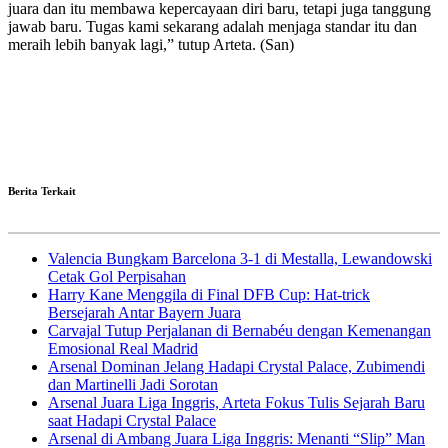
juara dan itu membawa kepercayaan diri baru, tetapi juga tanggung
jawab baru. Tugas kami sekarang adalah menjaga standar itu dan
meraih lebih banyak lagi,” tutup Arteta. (San)
Berita Terkait
Valencia Bungkam Barcelona 3-1 di Mestalla, Lewandowski
Cetak Gol Perpisahan
Harry Kane Menggila di Final DFB Cup: Hat-trick
Bersejarah Antar Bayern Juara
Carvajal Tutup Perjalanan di Bernabéu dengan Kemenangan
Emosional Real Madrid
Arsenal Dominan Jelang Hadapi Crystal Palace, Zubimendi
dan Martinelli Jadi Sorotan
Arsenal Juara Liga Inggris, Arteta Fokus Tulis Sejarah Baru
saat Hadapi Crystal Palace
Arsenal di Ambang Juara Liga Inggris: Menanti “Slip” Man