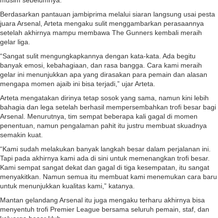
musim sebelumnya.
Berdasarkan pantauan jambiprima melalui siaran langsung usai pesta
juara Arsenal, Arteta mengaku sulit menggambarkan perasaannya
setelah akhirnya mampu membawa The Gunners kembali meraih
gelar liga.
“Sangat sulit mengungkapkannya dengan kata-kata. Ada begitu
banyak emosi, kebahagiaan, dan rasa bangga. Cara kami meraih
gelar ini menunjukkan apa yang dirasakan para pemain dan alasan
mengapa momen ajaib ini bisa terjadi,” ujar Arteta.
Arteta mengatakan dirinya tetap sosok yang sama, namun kini lebih
bahagia dan lega setelah berhasil mempersembahkan trofi besar bagi
Arsenal. Menurutnya, tim sempat beberapa kali gagal di momen
penentuan, namun pengalaman pahit itu justru membuat skuadnya
semakin kuat.
“Kami sudah melakukan banyak langkah besar dalam perjalanan ini.
Tapi pada akhirnya kami ada di sini untuk memenangkan trofi besar.
Kami sempat sangat dekat dan gagal di tiga kesempatan, itu sangat
menyakitkan. Namun semua itu membuat kami menemukan cara baru
untuk menunjukkan kualitas kami,” katanya.
Mantan gelandang Arsenal itu juga mengaku terharu akhirnya bisa
menyentuh trofi Premier League bersama seluruh pemain, staf, dan