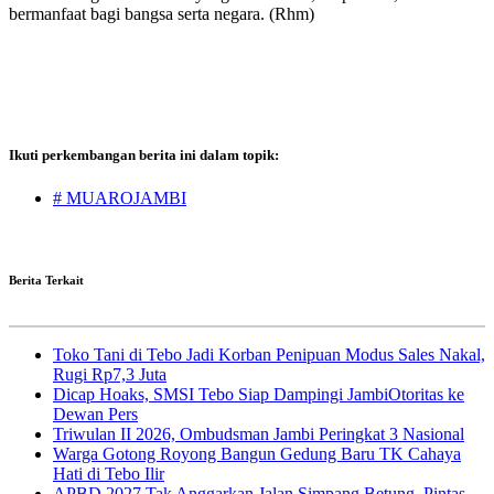
bermanfaat bagi bangsa serta negara. (Rhm)
Ikuti perkembangan berita ini dalam topik:
# MUAROJAMBI
Berita Terkait
Toko Tani di Tebo Jadi Korban Penipuan Modus Sales Nakal,
Rugi Rp7,3 Juta
Dicap Hoaks, SMSI Tebo Siap Dampingi JambiOtoritas ke
Dewan Pers
Triwulan II 2026, Ombudsman Jambi Peringkat 3 Nasional
Warga Gotong Royong Bangun Gedung Baru TK Cahaya
Hati di Tebo Ilir
APBD 2027 Tak Anggarkan Jalan Simpang Betung–Pintas,