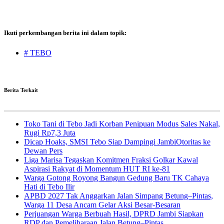
Ikuti perkembangan berita ini dalam topik:
# TEBO
Berita Terkait
Toko Tani di Tebo Jadi Korban Penipuan Modus Sales Nakal,
Rugi Rp7,3 Juta
Dicap Hoaks, SMSI Tebo Siap Dampingi JambiOtoritas ke
Dewan Pers
Liga Marisa Tegaskan Komitmen Fraksi Golkar Kawal
Aspirasi Rakyat di Momentum HUT RI ke-81
Warga Gotong Royong Bangun Gedung Baru TK Cahaya
Hati di Tebo Ilir
APBD 2027 Tak Anggarkan Jalan Simpang Betung–Pintas,
Warga 11 Desa Ancam Gelar Aksi Besar-Besaran
Perjuangan Warga Berbuah Hasil, DPRD Jambi Siapkan
RDP dan Pemeliharaan Jalan Betung–Pintas