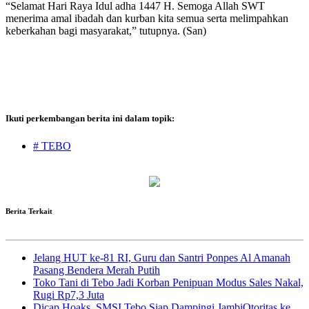
“Selamat Hari Raya Idul adha 1447 H. Semoga Allah SWT
menerima amal ibadah dan kurban kita semua serta melimpahkan
keberkahan bagi masyarakat,” tutupnya. (San)
Ikuti perkembangan berita ini dalam topik:
# TEBO
Berita Terkait
Jelang HUT ke-81 RI, Guru dan Santri Ponpes Al Amanah
Pasang Bendera Merah Putih
Toko Tani di Tebo Jadi Korban Penipuan Modus Sales Nakal,
Rugi Rp7,3 Juta
Dicap Hoaks, SMSI Tebo Siap Dampingi JambiOtoritas ke