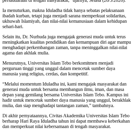
persaudaraan di tengah masyarakat,” ujarnya, Selasa (26/5/2026).
Ia menuturkan, makna Iduladha tidak hanya sebatas pelaksanaan
ibadah kurban, tetapi juga menjadi sarana memperkuat solidaritas,
ukhuwah Islamiyah, dan nilai-nilai kemanusiaan dalam kehidupan
sehari-hari.
Selain itu, Dr. Nurhuda juga mengajak generasi muda untuk terus
meningkatkan kualitas pendidikan dan kemampuan diri agar mampu
menghadapi perkembangan zaman, tanpa meninggalkan nilai-nilai
agama dan akhlak mulia.
Menurutnya, Universitas Islam Tebo berkomitmen menjadi
perguruan tinggi yang unggul dalam mencetak sumber daya
manusia yang religius, cerdas, dan kompetitif.
“Melalui momentum Iduladha ini, kami mengajak masyarakat dan
generasi muda untuk bersama membangun ilmu, iman, dan masa
depan yang gemilang bersama Universitas Islam Tebo. Kampus ini
hadir untuk mencetak sumber daya manusia yang unggul, berakhlak
mulia, dan siap menghadapi tantangan zaman,” tambahnya.
Di akhir pernyataannya, Civitas Akademika Universitas Islam Tebo
berharap Hari Raya Iduladha tahun ini dapat membawa keberkahan
dan memperkuat nilai kebersamaan di tengah masyarakat.