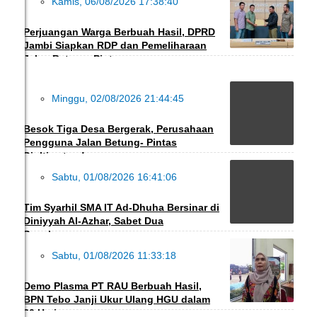
Kamis, 06/08/2026 17:38:40
DAERAH
Perjuangan Warga Berbuah Hasil, DPRD
Jambi Siapkan RDP dan Pemeliharaan
Jalan Betung–Pintas
Minggu, 02/08/2026 21:44:45
DAERAH
Besok Tiga Desa Bergerak, Perusahaan
Pengguna Jalan Betung- Pintas
Diultimatum!
Sabtu, 01/08/2026 16:41:06
PENDIDIKAN
Tim Syarhil SMA IT Ad-Dhuha Bersinar di
Diniyyah Al-Azhar, Sabet Dua
Penghargaan
Sabtu, 01/08/2026 11:33:18
DAERAH
Demo Plasma PT RAU Berbuah Hasil,
BPN Tebo Janji Ukur Ulang HGU dalam
30 Hari