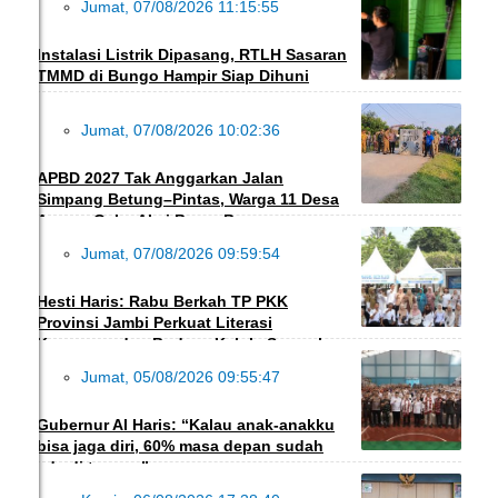
Jumat, 07/08/2026 11:15:55
INFO DESA
Instalasi Listrik Dipasang, RTLH Sasaran
TMMD di Bungo Hampir Siap Dihuni
Jumat, 07/08/2026 10:02:36
DAERAH
APBD 2027 Tak Anggarkan Jalan
Simpang Betung–Pintas, Warga 11 Desa
Ancam Gelar Aksi Besar-Besaran
Jumat, 07/08/2026 09:59:54
EKBIS
Hesti Haris: Rabu Berkah TP PKK
Provinsi Jambi Perkuat Literasi
Keuangan dan Budaya Kelola Sampah
Jumat, 05/08/2026 09:55:47
DAERAH
Gubernur Al Haris: “Kalau anak-anakku
bisa jaga diri, 60% masa depan sudah
ada di tangan”