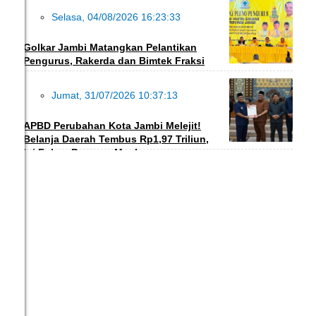
Selasa, 04/08/2026 16:23:33
DAERAH
Golkar Jambi Matangkan Pelantikan
Pengurus, Rakerda dan Bimtek Fraksi
Jumat, 31/07/2026 10:37:13
DAERAH
APBD Perubahan Kota Jambi Melejit!
Belanja Daerah Tembus Rp1,97 Triliun,
Ini Fokus Program Maulana