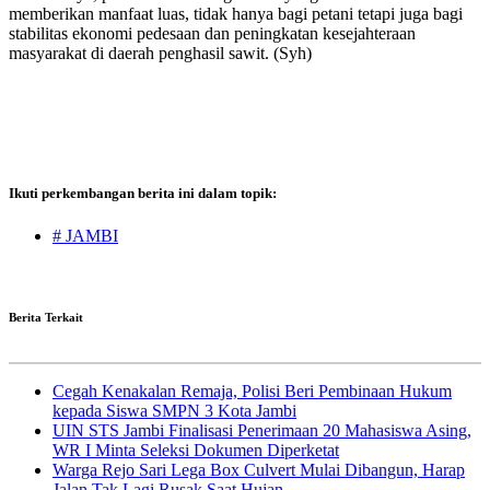
memberikan manfaat luas, tidak hanya bagi petani tetapi juga bagi
stabilitas ekonomi pedesaan dan peningkatan kesejahteraan
masyarakat di daerah penghasil sawit. (Syh)
Ikuti perkembangan berita ini dalam topik:
# JAMBI
Berita Terkait
Cegah Kenakalan Remaja, Polisi Beri Pembinaan Hukum
kepada Siswa SMPN 3 Kota Jambi
UIN STS Jambi Finalisasi Penerimaan 20 Mahasiswa Asing,
WR I Minta Seleksi Dokumen Diperketat
Warga Rejo Sari Lega Box Culvert Mulai Dibangun, Harap
Jalan Tak Lagi Rusak Saat Hujan