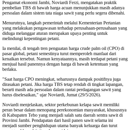
Pengamat ekonomi Jambi,
Noviardi Ferzi
, mengatakan praktik
pembelian TBS di bawah harga acuan menunjukkan masih adanya
persoalan dalam sistem tata niaga sawit yang perlu segera dibenahi.
Menurutnya, langkah pemerintah melalui Kementerian Pertanian
yang melakukan pengawasan terhadap perusahaan-perusahaan yang
diduga melanggar aturan merupakan upaya penting untuk
melindungi kepentingan petani.
Ia menilai, di tengah tren penguatan harga crude palm oil (CPO) di
pasar global, petani semestinya turut memperoleh manfaat dari
kenaikan tersebut. Namun kenyataannya, masih terdapat petani yang
menjual hasil panennya dengan harga di bawah ketentuan yang
berlaku.
"Saat harga CPO meningkat, seharusnya dampak positifnya juga
dirasakan petani. Jika harga TBS tetap rendah di tingkat lapangan,
berarti masih ada persoalan dalam rantai perdagangan sawit yang
harus diselesaikan," ujar Noviardi, Jumat (29/5/2026).
Noviardi menjelaskan, sektor perkebunan kelapa sawit memiliki
peran besar dalam menopang perekonomian masyarakat, khususnya
di Kabupaten Tebo yang menjadi salah satu daerah sentra sawit di
Provinsi Jambi. Pendapatan dari hasil panen sawit selama ini
menjadi sumber penghidupan utama banyak keluarga dan turut