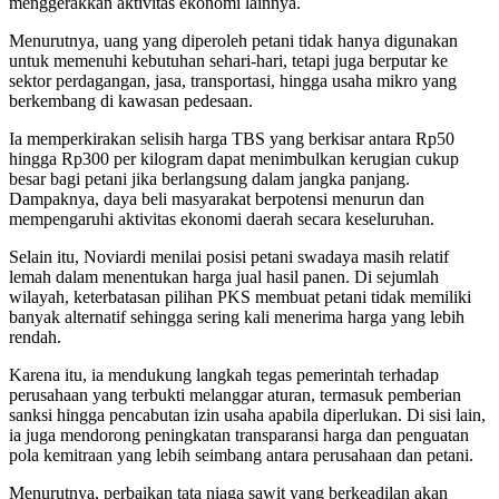
menggerakkan aktivitas ekonomi lainnya.
Menurutnya, uang yang diperoleh petani tidak hanya digunakan
untuk memenuhi kebutuhan sehari-hari, tetapi juga berputar ke
sektor perdagangan, jasa, transportasi, hingga usaha mikro yang
berkembang di kawasan pedesaan.
Ia memperkirakan selisih harga TBS yang berkisar antara Rp50
hingga Rp300 per kilogram dapat menimbulkan kerugian cukup
besar bagi petani jika berlangsung dalam jangka panjang.
Dampaknya, daya beli masyarakat berpotensi menurun dan
mempengaruhi aktivitas ekonomi daerah secara keseluruhan.
Selain itu, Noviardi menilai posisi petani swadaya masih relatif
lemah dalam menentukan harga jual hasil panen. Di sejumlah
wilayah, keterbatasan pilihan PKS membuat petani tidak memiliki
banyak alternatif sehingga sering kali menerima harga yang lebih
rendah.
Karena itu, ia mendukung langkah tegas pemerintah terhadap
perusahaan yang terbukti melanggar aturan, termasuk pemberian
sanksi hingga pencabutan izin usaha apabila diperlukan. Di sisi lain,
ia juga mendorong peningkatan transparansi harga dan penguatan
pola kemitraan yang lebih seimbang antara perusahaan dan petani.
Menurutnya, perbaikan tata niaga sawit yang berkeadilan akan