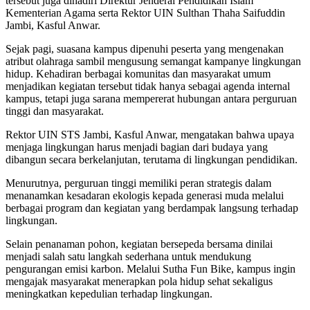
tersebut juga dihadiri
Direktur Jenderal Pendidikan Islam
Kementerian Agama
serta Rektor
UIN Sulthan Thaha Saifuddin
Jambi
,
Kasful Anwar
.
Sejak pagi, suasana kampus dipenuhi peserta yang mengenakan
atribut olahraga sambil mengusung semangat kampanye lingkungan
hidup. Kehadiran berbagai komunitas dan masyarakat umum
menjadikan kegiatan tersebut tidak hanya sebagai agenda internal
kampus, tetapi juga sarana mempererat hubungan antara perguruan
tinggi dan masyarakat.
Rektor UIN STS Jambi, Kasful Anwar, mengatakan bahwa upaya
menjaga lingkungan harus menjadi bagian dari budaya yang
dibangun secara berkelanjutan, terutama di lingkungan pendidikan.
Menurutnya, perguruan tinggi memiliki peran strategis dalam
menanamkan kesadaran ekologis kepada generasi muda melalui
berbagai program dan kegiatan yang berdampak langsung terhadap
lingkungan.
Selain penanaman pohon, kegiatan bersepeda bersama dinilai
menjadi salah satu langkah sederhana untuk mendukung
pengurangan emisi karbon. Melalui Sutha Fun Bike, kampus ingin
mengajak masyarakat menerapkan pola hidup sehat sekaligus
meningkatkan kepedulian terhadap lingkungan.