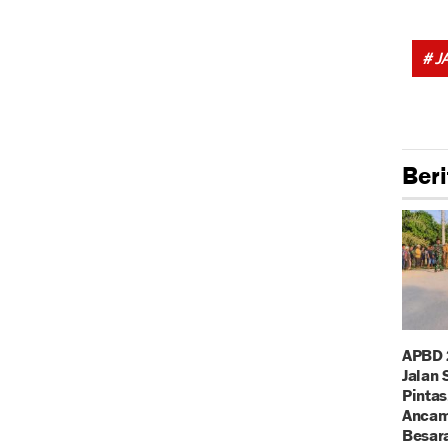
# J
Beri
APBD 
Jalan
Pintas
Ancam 
Besar