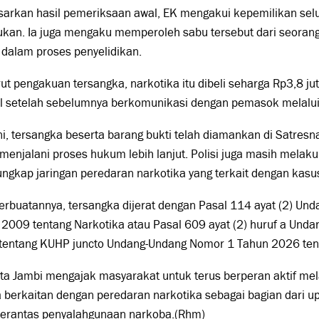
sarkan hasil pemeriksaan awal, EK mengakui kepemilikan selu
kan. Ia juga mengaku memperoleh sabu tersebut dari seorang p
dalam proses penyelidikan.
t pengakuan tersangka, narkotika itu dibeli seharga Rp3,8 j
l setelah sebelumnya berkomunikasi dengan pemasok melalui
ni, tersangka beserta barang bukti telah diamankan di Satres
menjalani proses hukum lebih lanjut. Polisi juga masih mel
gkap jaringan peredaran narkotika yang terkait dengan kasus
erbuatannya, tersangka dijerat dengan Pasal 114 ayat (2) U
 2009 tentang Narkotika atau Pasal 609 ayat (2) huruf a Und
tentang KUHP juncto Undang-Undang Nomor 1 Tahun 2026 ten
ta Jambi mengajak masyarakat untuk terus berperan aktif mel
a berkaitan dengan peredaran narkotika sebagai bagian dari 
rantas penyalahgunaan narkoba.(Rhm)