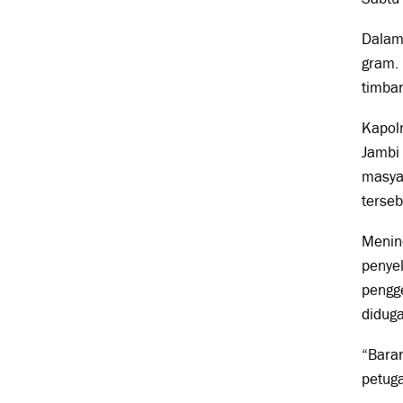
Dalam
gram. 
timban
Kapolr
Jambi 
masyar
terseb
Menind
penyel
pengg
diduga
“Bara
petuga