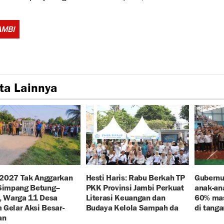
Tags:
AMBI
ta Lainnya
2027 Tak Anggarkan
Hesti Haris: Rabu Berkah TP
Gubernur
 Simpang Betung–
PKK Provinsi Jambi Perkuat
anak-ana
, Warga 11 Desa
Literasi Keuangan dan
60% mas
Gelar Aksi Besar-
Budaya Kelola Sampah da
di tanga
an