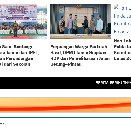
Hari Lah
 Sani: Bentengi
Perjuangan Warga Berbuah
Polda J
si Jambi dari IRET,
Hasil, DPRD Jambi Siapkan
Komitme
dan Perundungan
RDP dan Pemeliharaan Jalan
Emas 2
i dari Sekolah
Betung–Pintas
BERITA BERIKUTNY
ambi