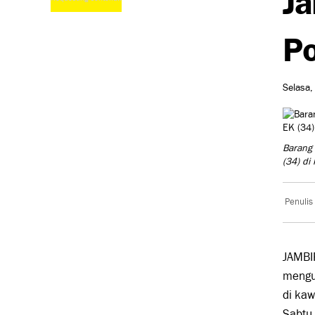
Po
Selasa,
Barang 
(34) di
Penulis
JAMBI
mengun
di kaw
Sabtu