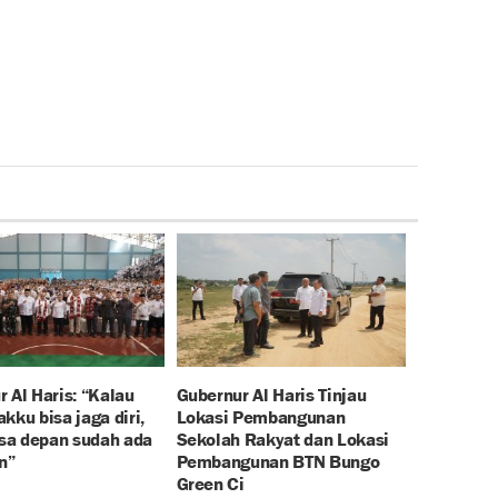
 Al Haris: “Kalau
Gubernur Al Haris Tinjau
kku bisa jaga diri,
Lokasi Pembangunan
a depan sudah ada
Sekolah Rakyat dan Lokasi
n”
Pembangunan BTN Bungo
Green Ci