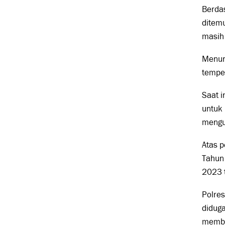
Berda
ditemu
masih 
Menuru
tempe
Saat i
untuk 
mengun
Atas p
Tahun
2023 
Polres
didug
membe