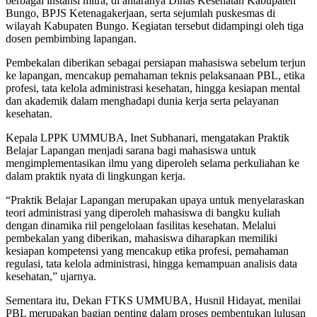
berbagai instansi mitra, di antaranya Dinas Kesehatan Kabupaten
Bungo, BPJS Ketenagakerjaan, serta sejumlah puskesmas di
wilayah Kabupaten Bungo. Kegiatan tersebut didampingi oleh tiga
dosen pembimbing lapangan.
Pembekalan diberikan sebagai persiapan mahasiswa sebelum terjun
ke lapangan, mencakup pemahaman teknis pelaksanaan PBL, etika
profesi, tata kelola administrasi kesehatan, hingga kesiapan mental
dan akademik dalam menghadapi dunia kerja serta pelayanan
kesehatan.
Kepala LPPK UMMUBA, Inet Subhanari, mengatakan Praktik
Belajar Lapangan menjadi sarana bagi mahasiswa untuk
mengimplementasikan ilmu yang diperoleh selama perkuliahan ke
dalam praktik nyata di lingkungan kerja.
“Praktik Belajar Lapangan merupakan upaya untuk menyelaraskan
teori administrasi yang diperoleh mahasiswa di bangku kuliah
dengan dinamika riil pengelolaan fasilitas kesehatan. Melalui
pembekalan yang diberikan, mahasiswa diharapkan memiliki
kesiapan kompetensi yang mencakup etika profesi, pemahaman
regulasi, tata kelola administrasi, hingga kemampuan analisis data
kesehatan,” ujarnya.
Sementara itu, Dekan FTKS UMMUBA, Husnil Hidayat, menilai
PBL merupakan bagian penting dalam proses pembentukan lulusan