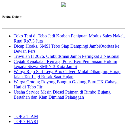
Berita Terkait
Toko Tani di Tebo Jadi Korban Penipuan Modus Sales Nakal,
Rugi Rp7,3 Juta
Dicap Hoaks, SMSI Tebo Siap Dampingi JambiOtoritas ke
Dewan Pers
Triwulan II 2026, Ombudsman Jambi Peringkat 3 Nasional
Cegah Kenakalan Remaja, Polisi Beri Pembinaan Hukum
kepada Siswa SMPN 3 Kota Jambi
Warga Rejo Sari Lega Box Culvert Mulai Dibangun, Harap
Jalan Tak Lagi Rusak Saat Hujan
Warga Gotong Royong Bangun Gedung Baru TK Cahaya
Hati di Tebo Ilir
Usaha Service Mesin Diesel Paiman di Rimbo Bujang
Bertahan dan Kian Diminati Pelanggan
TOP 24 JAM
TOP 7 HARI