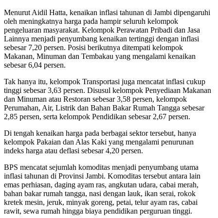
Menurut Aidil Hatta, kenaikan inflasi tahunan di Jambi dipengaruhi
oleh meningkatnya harga pada hampir seluruh kelompok
pengeluaran masyarakat. Kelompok Perawatan Pribadi dan Jasa
Lainnya menjadi penyumbang kenaikan tertinggi dengan inflasi
sebesar 7,20 persen. Posisi berikutnya ditempati kelompok
Makanan, Minuman dan Tembakau yang mengalami kenaikan
sebesar 6,04 persen.
Tak hanya itu, kelompok Transportasi juga mencatat inflasi cukup
tinggi sebesar 3,63 persen. Disusul kelompok Penyediaan Makanan
dan Minuman atau Restoran sebesar 3,58 persen, kelompok
Perumahan, Air, Listrik dan Bahan Bakar Rumah Tangga sebesar
2,85 persen, serta kelompok Pendidikan sebesar 2,67 persen.
Di tengah kenaikan harga pada berbagai sektor tersebut, hanya
kelompok Pakaian dan Alas Kaki yang mengalami penurunan
indeks harga atau deflasi sebesar 4,20 persen.
BPS mencatat sejumlah komoditas menjadi penyumbang utama
inflasi tahunan di Provinsi Jambi. Komoditas tersebut antara lain
emas perhiasan, daging ayam ras, angkutan udara, cabai merah,
bahan bakar rumah tangga, nasi dengan lauk, ikan serai, rokok
kretek mesin, jeruk, minyak goreng, petai, telur ayam ras, cabai
rawit, sewa rumah hingga biaya pendidikan perguruan tinggi.