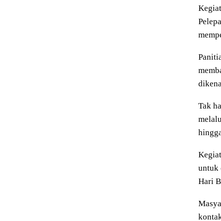
Kegia
Pelepa
memper
Paniti
memba
dikena
Tak ha
melalu
hingg
Kegiat
untuk 
Hari 
Masyar
kontak