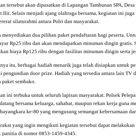
tan tersebut akan dipusatkan di Lapangan Tambunan SPA, Desa
t Ilir. Selain menjadi ajang olahraga bersama, kegiatan ini ju
erat silaturahmi antara Polri dan masyarakat.
a menyediakan dua pilihan paket pendaftaran bagi peserta. Unt
yar Rp25 ribu dan akan mendapatkan minuman dingin gratis. 
kan biaya Rp125 ribu dengan fasilitas minuman dingin serta jer
nya itu, berbagai hadiah menarik juga telah disiapkan untuk p
i pengundian door prize. Hadiah yang tersedia antara lain TV di
a paket sembako.
an ini terbuka untuk seluruh lapisan masyarakat. Polsek Pelepa
datang bersama keluarga, sahabat, maupun rekan kerja guna m
Bhayangkara ke-80 yang mengusung semangat kebersamaan dan
akat yang ingin mengikuti kegiatan tersebut dapat melakukan 
 panitia di nomor 0853-1459-4345.