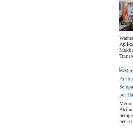
Wamen
Aplika
Mukhl
Transf
Merant
Atribu
Sempa
per Ha