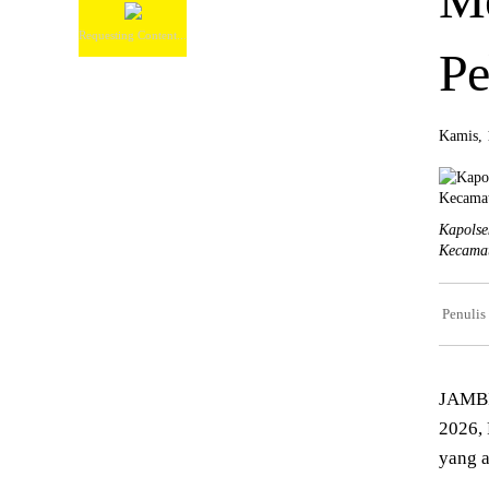
Requesting Content...
Pe
Kamis, 
Kapolse
Kecamat
Penulis
JAMBI
2026, 
yang a