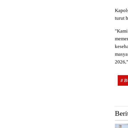
Kapols
turut 
"Kami 
memeri
keseha
masya
2026,"
# 
Beri