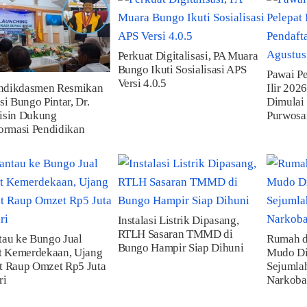
Perkuat Digitalisasi, PA Muara
Bungo Ikuti Sosialisasi APS
Pawai P
Versi 4.0.5
dikdasmen Resmikan
Ilir 202
si Bungo Pintar, Dr.
Dimulai 
isin Dukung
Purwosa
ormasi Pendidikan
Instalasi Listrik Dipasang,
RTLH Sasaran TMMD di
au ke Bungo Jual
Rumah d
Bungo Hampir Siap Dihuni
t Kemerdekaan, Ujang
Mudo Dip
t Raup Omzet Rp5 Juta
Sejumla
ri
Narkoba