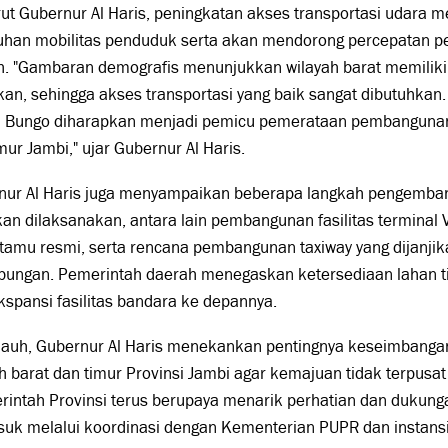
t Gubernur Al Haris, peningkatan akses transportasi udara 
uhan mobilitas penduduk serta akan mendorong percepatan 
h. "Gambaran demografis menunjukkan wilayah barat memilik
ikan, sehingga akses transportasi yang baik sangat dibutuhka
 Bungo diharapkan menjadi pemicu pemerataan pembangunan 
mur Jambi," ujar Gubernur Al Haris.
nur Al Haris juga menyampaikan beberapa langkah pengemban
an dilaksanakan, antara lain pembangunan fasilitas terminal
tamu resmi, serta rencana pembangunan taxiway yang dijanji
bungan. Pemerintah daerah menegaskan ketersediaan lahan 
kspansi fasilitas bandara ke depannya.
 jauh, Gubernur Al Haris menekankan pentingnya keseimbang
h barat dan timur Provinsi Jambi agar kemajuan tidak terpusat
intah Provinsi terus berupaya menarik perhatian dan dukung
uk melalui koordinasi dengan Kementerian PUPR dan instansi t