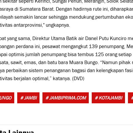
 sekitar seperti Kerinci, Sungai Penuh, Merangin, Solok Selat
raya di Sumatera Barat. Dengan hadirnya rute ini, diharapka
wilayah semakin lancar sehingga mendukung pertumbuhan eko
ivitas antarprovinsi," ungkapnya.
pat yang sama, Direktur Utama Batik air Danel Putu Kunciro 
bangan perdana ini, pesawat mengangkut 139 penumpang. Me
pai optimis jumlah penumpang bisa tembus 125 orang setiap h
sata, sawit, emas, dan batu bara Muara Bungo. “Namun pihak
ya perbaikan sistem penanganan bagasi dan kelengkapan fasil
ivitas berjalan optimal,” katanya. (DVD)
BUNGO
# JAMBI
# JAMBIPRIMA.COM
# KOTAJAMBI
ta Lainnya