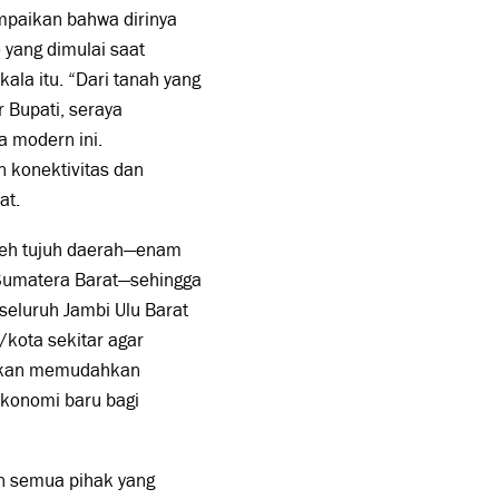
mpaikan bahwa dirinya
yang dimulai saat
la itu. “Dari tanah yang
r Bupati, seraya
 modern ini.
 konektivitas dan
at.
leh tujuh daerah—enam
i Sumatera Barat—sehingga
seluruh Jambi Ulu Barat
kota sekitar agar
r akan memudahkan
konomi baru bagi
n semua pihak yang