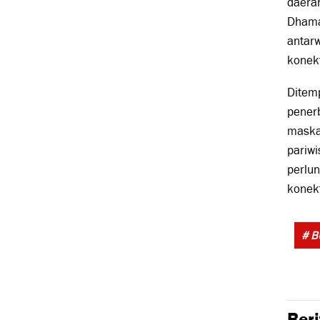
daerah
Dhamas
antar
konekt
Ditem
pener
maska
pariwi
perlun
konekt
# 
Beri