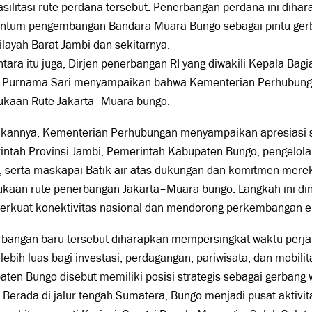
ilitasi rute perdana tersebut. Penerbangan perdana ini diha
tum pengembangan Bandara Muara Bungo sebagai pintu gerba
ilayah Barat Jambi dan sekitarnya.
ara itu juga, Dirjen penerbangan RI yang diwakili Kepala B
 Purnama Sari menyampaikan bahwa Kementerian Perhubung
kaan Rute Jakarta–Muara bungo.
akannya, Kementerian Perhubungan menyampaikan apresiasi se
intah Provinsi Jambi, Pemerintah Kabupaten Bungo, pengelol
, serta maskapai Batik air atas dukungan dan komitmen mere
aan rute penerbangan Jakarta–Muara bungo. Langkah ini dinil
rkuat konektivitas nasional dan mendorong perkembangan e
rbangan baru tersebut diharapkan mempersingkat waktu perj
lebih luas bagi investasi, perdagangan, pariwisata, dan mobili
ten Bungo disebut memiliki posisi strategis sebagai gerbang w
 Berada di jalur tengah Sumatera, Bungo menjadi pusat aktivi