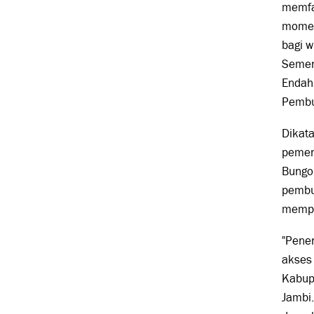
memfas
momen
bagi w
Sement
Endah
Pembu
Dikat
pemer
Bungo
pembuk
mempe
"Pene
akses 
Kabupa
Jambi.