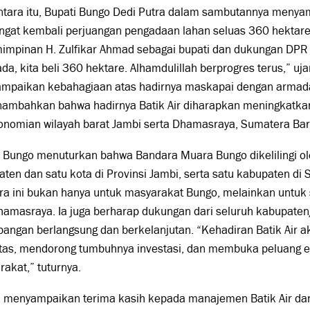
tara itu, Bupati Bungo Dedi Putra dalam sambutannya menya
ngat kembali perjuangan pengadaan lahan seluas 360 hektare 
mpinan H. Zulfikar Ahmad sebagai bupati dan dukungan DPR ka
ada, kita beli 360 hektare. Alhamdulillah berprogres terus,” uja
mpaikan kebahagiaan atas hadirnya maskapai dengan armada
nambahkan bahwa hadirnya Batik Air diharapkan meningkatkan
onomian wilayah barat Jambi serta Dhamasraya, Sumatera Bar
i Bungo menuturkan bahwa Bandara Muara Bungo dikelilingi o
ten dan satu kota di Provinsi Jambi, serta satu kabupaten d
a ini bukan hanya untuk masyarakat Bungo, melainkan untuk 
amasraya. Ia juga berharap dukungan dari seluruh kabupaten/
bangan berlangsung dan berkelanjutan. “Kehadiran Batik Ai
itas, mendorong tumbuhnya investasi, dan membuka peluang e
akat,” tuturnya.
ga menyampaikan terima kasih kepada manajemen Batik Air da