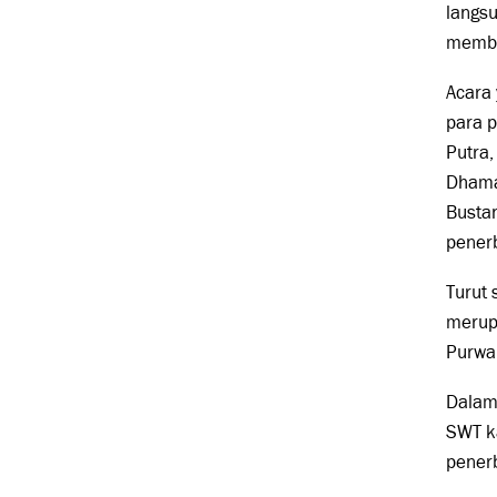
langs
membu
Acara 
para p
Putra,
Dhama
Bustan
pener
Turut 
merup
Purwa
Dalam
SWT ka
pener