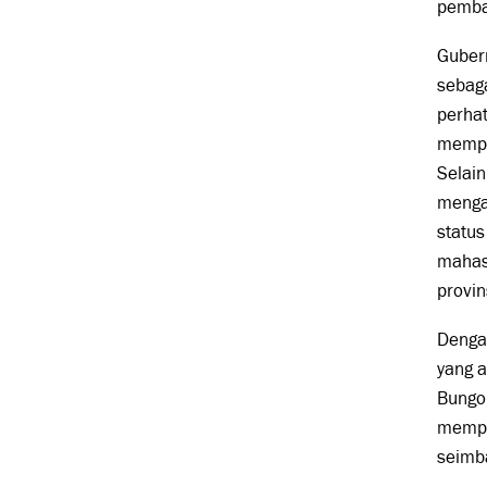
pemba
Guber
sebag
perhat
mempe
Selain
menga
status
mahasi
provin
Dengan
yang 
Bungo
mempe
seimb