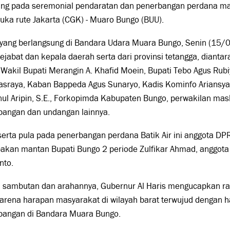
ung pada seremonial pendaratan dan penerbangan perdana mas
ka rute Jakarta (CGK) - Muaro Bungo (BUU).
yang berlangsung di Bandara Udara Muara Bungo, Senin (15/06
ejabat dan kepala daerah serta dari provinsi tetangga, dianta
 Wakil Bupati Merangin A. Khafid Moein, Bupati Tebo Agus Rubi
sraya, Kaban Bappeda Agus Sunaryo, Kadis Kominfo Ariansyah
ul Aripin, S.E., Forkopimda Kabupaten Bungo, perwakilan mas
bangan dan undangan lainnya.
serta pula pada penerbangan perdana Batik Air ini anggota DPR 
akan mantan Bupati Bungo 2 periode Zulfikar Ahmad, anggota 
nto.
 sambutan dan arahannya, Gubernur Al Haris mengucapkan ra
rena harapan masyarakat di wilayah barat terwujud dengan h
bangan di Bandara Muara Bungo.