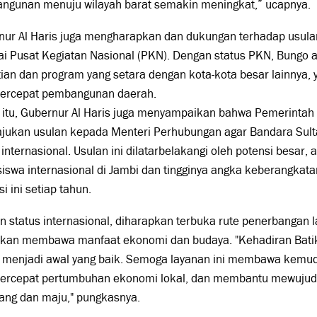
ngunan menuju wilayah barat semakin meningkat,” ucapnya.
nur Al Haris juga mengharapkan dan dukungan terhadap usul
ai Pusat Kegiatan Nasional (PKN). Dengan status PKN, Bungo
ian dan program yang setara dengan kota-kota besar lainnya,
rcepat pembangunan daerah.
 itu, Gubernur Al Haris juga menyampaikan bahwa Pemerintah 
jukan usulan kepada Menteri Perhubungan agar Bandara Sul
 internasional. Usulan ini dilatarbelakangi oleh potensi besar, 
swa internasional di Jambi dan tingginya angka keberangkat
si ini setiap tahun.
 status internasional, diharapkan terbuka rute penerbangan l
akan membawa manfaat ekonomi dan budaya. "Kehadiran Batik
 menjadi awal yang baik. Semoga layanan ini membawa kemud
rcepat pertumbuhan ekonomi lokal, dan membantu mewujudk
ang dan maju," pungkasnya.