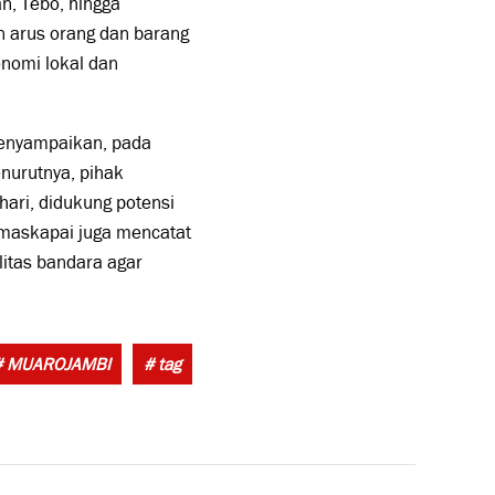
an, Tebo, hingga
n arus orang dan barang
nomi lokal dan
menyampaikan, pada
nurutnya, pihak
ari, didukung potensi
 maskapai juga mencatat
itas bandara agar
Tags:
# MUAROJAMBI
# tag