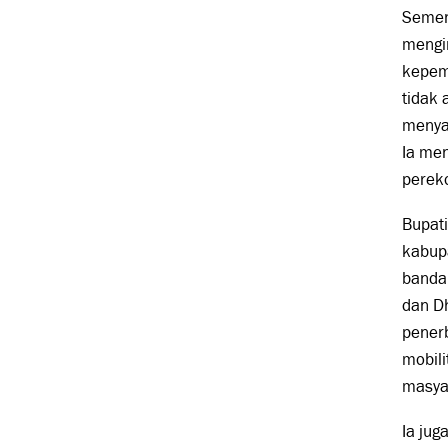
Semen
mengi
kepemi
tidak 
menya
Ia me
perek
Bupat
kabupa
bandar
dan Dh
pener
mobil
masyar
Ia ju