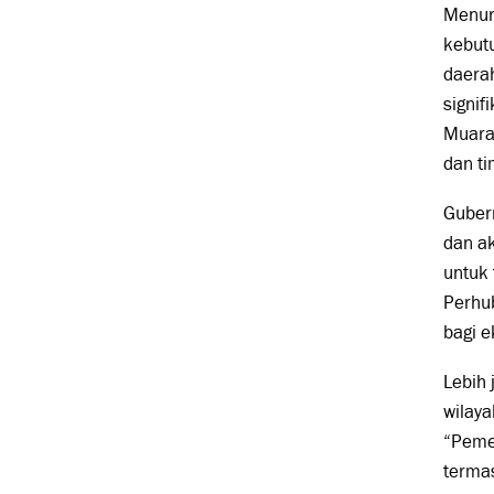
Menuru
kebut
daera
signif
Muara
dan ti
Guber
dan ak
untuk 
Perhu
bagi e
Lebih
wilaya
“Pemer
termas