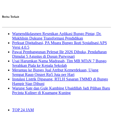
Berita Terkait
Wamendikdasmen Resmikan Aplikasi Bungo Pintar, Dr.
Mukhlisin Dukung Transformasi Pendidikan
Perkuat Digitalisasi, PA Muara Bungo Ikuti Sosialisasi APS
Versi 4.0.5
Pawai Pembangunan Pelepat Ilir 2026 Dibuka, Pendaftaran
Dimulai 5 Agustus di Dusun Purwosari
Usai Harumkan Nama Madrasah, Tim MB MTsN 7 Bungo
Serahkan Piala ke Kepala Sekolah
Merantau ke Bungo Jual Atribut Kemerdekaan, Ujang
Sempat Raup Omzet Rp5 Juta per Hari
Instalasi Listrik Dipasang, RTLH Sasaran TMMD di Bungo
Hampir Siap Dihuni
Warung Sate dan Gule Kambing Ubaidillah Jadi Pilihan Baru
Pecinta Kuliner di Kuamang Kuning
TOP 24 JAM