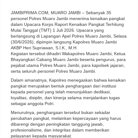
JAMBIPRIMA.COM, MUARO JAMBI – Sebanyak 35
personel Polres Muaro Jambi menerima kenaikan pangkat
dalam Upacara Korps Raport Kenaikan Pangkat Terhitung
Mulai Tanggal (TMT) 1 Juli 2026. Upacara yang
berlangsung di Lapangan Apel Polres Muaro Jambi, Selasa
(30/6/2026), dipimpin langsung Kapolres Muaro Jambi
AKBP Heri Supriawan, S.I.K., M.H.
Kegiatan tersebut dihadiri Wakapolres Muaro Jambi, Ketua
Bhayangkari Cabang Muaro Jambi beserta pengurus, para
pejabat utama Polres Muaro Jambi, para kapolsek jajaran,
serta seluruh personel Polres Muaro Jambi.
Dalam amanatnya, Kapolres menegaskan bahwa kenaikan
pangkat merupakan bentuk penghargaan dari institusi
kepada personel yang telah menunjukkan dedikasi,
loyalitas, disiplin, dan kinerja selama menjalankan tugas
sebagai anggota Polri.
Menurutnya, penghargaan tersebut bukan sekadar
perubahan pangkat, melainkan kepercayaan yang harus
dibarengi dengan peningkatan tanggung jawab,
profesionalisme, dan integritas dalam memberikan
pelayanan kepada masyarakat.