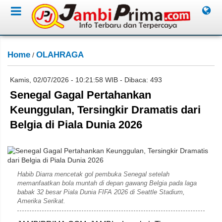
Home
OLAHRAGA
/
Kamis, 02/07/2026 - 10:21:58 WIB - Dibaca: 493
Senegal Gagal Pertahankan
Keunggulan, Tersingkir Dramatis dari
Belgia di Piala Dunia 2026
FIFA/Getty Images.
Habib Diarra mencetak gol pembuka Senegal setelah
memanfaatkan bola muntah di depan gawang Belgia pada laga
babak 32 besar Piala Dunia FIFA 2026 di Seattle Stadium,
Amerika Serikat.