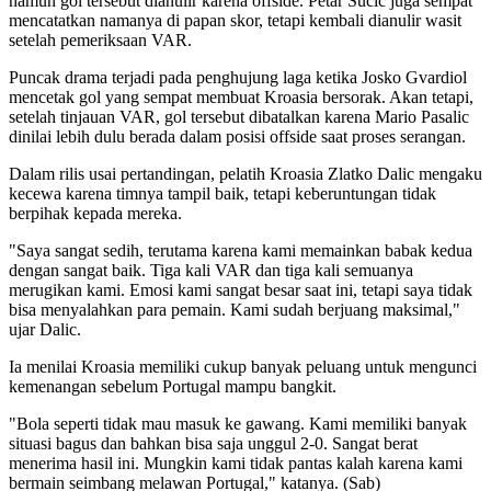
namun gol tersebut dianulir karena offside. Petar Sucic juga sempat
mencatatkan namanya di papan skor, tetapi kembali dianulir wasit
setelah pemeriksaan VAR.
Puncak drama terjadi pada penghujung laga ketika Josko Gvardiol
mencetak gol yang sempat membuat Kroasia bersorak. Akan tetapi,
setelah tinjauan VAR, gol tersebut dibatalkan karena Mario Pasalic
dinilai lebih dulu berada dalam posisi offside saat proses serangan.
Dalam rilis usai pertandingan, pelatih Kroasia Zlatko Dalic mengaku
kecewa karena timnya tampil baik, tetapi keberuntungan tidak
berpihak kepada mereka.
"Saya sangat sedih, terutama karena kami memainkan babak kedua
dengan sangat baik. Tiga kali VAR dan tiga kali semuanya
merugikan kami. Emosi kami sangat besar saat ini, tetapi saya tidak
bisa menyalahkan para pemain. Kami sudah berjuang maksimal,"
ujar Dalic.
Ia menilai Kroasia memiliki cukup banyak peluang untuk mengunci
kemenangan sebelum Portugal mampu bangkit.
"Bola seperti tidak mau masuk ke gawang. Kami memiliki banyak
situasi bagus dan bahkan bisa saja unggul 2-0. Sangat berat
menerima hasil ini. Mungkin kami tidak pantas kalah karena kami
bermain seimbang melawan Portugal," katanya. (Sab)