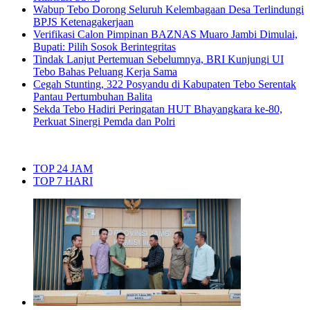
Wabup Tebo Dorong Seluruh Kelembagaan Desa Terlindungi
BPJS Ketenagakerjaan
Verifikasi Calon Pimpinan BAZNAS Muaro Jambi Dimulai,
Bupati: Pilih Sosok Berintegritas
Tindak Lanjut Pertemuan Sebelumnya, BRI Kunjungi UI
Tebo Bahas Peluang Kerja Sama
Cegah Stunting, 322 Posyandu di Kabupaten Tebo Serentak
Pantau Pertumbuhan Balita
Sekda Tebo Hadiri Peringatan HUT Bhayangkara ke-80,
Perkuat Sinergi Pemda dan Polri
TOP 24 JAM
TOP 7 HARI