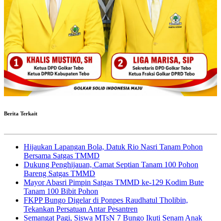
Berita Terkait
Hijaukan Lapangan Bola, Datuk Rio Nasri Tanam Pohon
Bersama Satgas TMMD
Dukung Penghijauan, Camat Septian Tanam 100 Pohon
Bareng Satgas TMMD
Mayor Abasri Pimpin Satgas TMMD ke-129 Kodim Bute
Tanam 100 Bibit Pohon
FKPP Bungo Digelar di Ponpes Raudhatul Tholibin,
Tekankan Persatuan Antar Pesantren
Semangat Pagi, Siswa MTsN 7 Bungo Ikuti Senam Anak