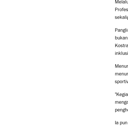
Melal
Profes
sekal
Pangl
bukan
Kostr
inklusi
Menuru
menun
sporti
"Kegi
mengam
pengho
Ia pun