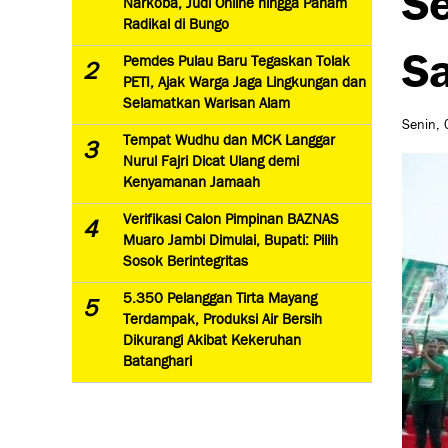
Narkoba, Judi Online hingga Paham
Radikal di Bungo
Sa
Pemdes Pulau Baru Tegaskan Tolak
2
PETI, Ajak Warga Jaga Lingkungan dan
Selamatkan Warisan Alam
Senin, 
Tempat Wudhu dan MCK Langgar
3
Nurul Fajri Dicat Ulang demi
Kenyamanan Jamaah
Verifikasi Calon Pimpinan BAZNAS
4
Muaro Jambi Dimulai, Bupati: Pilih
Sosok Berintegritas
5.350 Pelanggan Tirta Mayang
5
Terdampak, Produksi Air Bersih
Dikurangi Akibat Kekeruhan
Batanghari