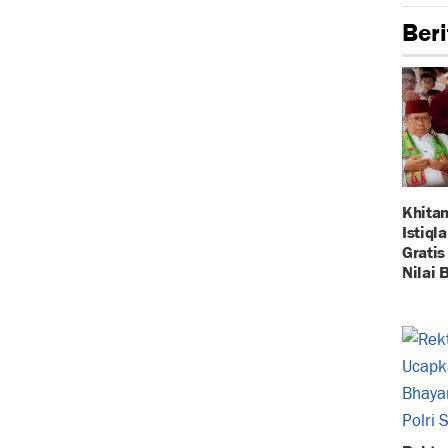
Beri
Khitan
Istiql
Gratis
Nilai 