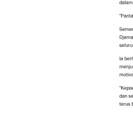
dalam 
"Panta
Sement
Djama
seluru
Ia be
menjun
motiv
"Kepad
dan se
terus 