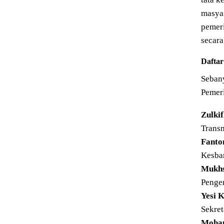
masyar
pemeri
secara
Daftar
Seban
Pemeri
Zulkif
Transm
Fanton
Kesba
Mukhs
Penge
Yesi K
Sekret
Moham