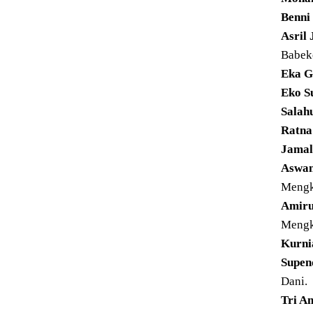
Benni
Asril 
Babek
Eka Gu
Eko Su
Salah
Ratna 
Jamal
Aswan
Mengk
Amiru
Mengk
Kurnia
Supend
Dani.
Tri Am