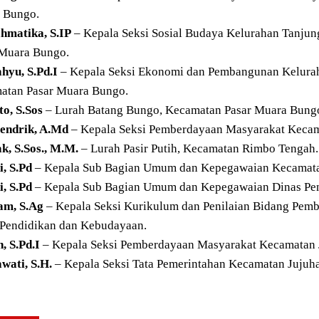
 Bungo.
ahmatika, S.IP
– Kepala Seksi Sosial Budaya Kelurahan Tanju
 Muara Bungo.
ahyu, S.Pd.I
– Kepala Seksi Ekonomi dan Pembangunan Kelurah
atan Pasar Muara Bungo.
o, S.Sos
– Lurah Batang Bungo, Kecamatan Pasar Muara Bung
endrik, A.Md
– Kepala Seksi Pemberdayaan Masyarakat Kecam
ak, S.Sos., M.M.
– Lurah Pasir Putih, Kecamatan Rimbo Tengah.
i, S.Pd
– Kepala Sub Bagian Umum dan Kepegawaian Kecamata
, S.Pd
– Kepala Sub Bagian Umum dan Kepegawaian Dinas Pe
m, S.Ag
– Kepala Seksi Kurikulum dan Penilaian Bidang Pe
 Pendidikan dan Kebudayaan.
, S.Pd.I
– Kepala Seksi Pemberdayaan Masyarakat Kecamatan 
wati, S.H.
– Kepala Seksi Tata Pemerintahan Kecamatan Jujuhan