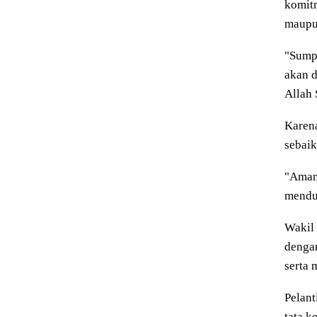
komit
maupu
"Sumpa
akan d
Allah 
Karena
sebaik
"Amana
menduk
Wakil 
dengan
serta 
Pelan
tata k