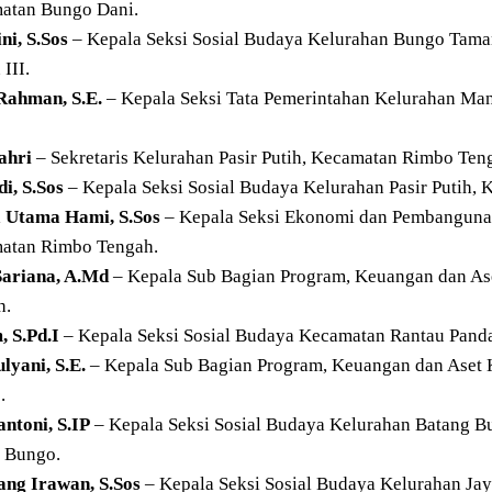
atan Bungo Dani.
ni, S.Sos
– Kepala Seksi Sosial Budaya Kelurahan Bungo Tam
 III.
 Rahman, S.E.
– Kepala Seksi Tata Pemerintahan Kelurahan Ma
ahri
– Sekretaris Kelurahan Pasir Putih, Kecamatan Rimbo Ten
i, S.Sos
– Kepala Seksi Sosial Budaya Kelurahan Pasir Putih,
a Utama Hami, S.Sos
– Kepala Seksi Ekonomi dan Pembangunan
atan Rimbo Tengah.
Sariana, A.Md
– Kepala Sub Bagian Program, Keuangan dan A
h.
, S.Pd.I
– Kepala Seksi Sosial Budaya Kecamatan Rantau Pand
lyani, S.E.
– Kepala Sub Bagian Program, Keuangan dan Aset
.
ntoni, S.IP
– Kepala Seksi Sosial Budaya Kelurahan Batang B
 Bungo.
ng Irawan, S.Sos
– Kepala Seksi Sosial Budaya Kelurahan Jay