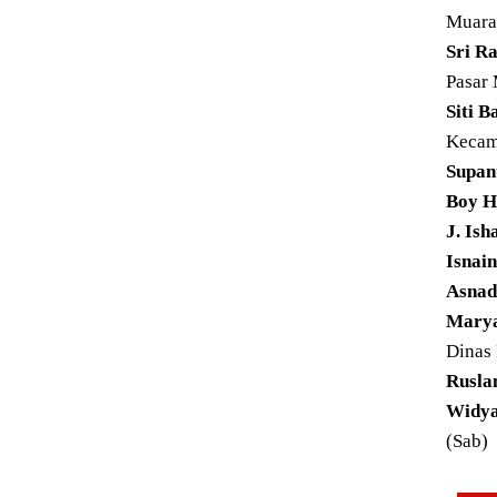
Muara
Sri R
Pasar
Siti B
Kecam
Supant
Boy H
J. Ish
Isnain
Asnadi
Marya
Dinas
Ruslan
Widya
(Sab)