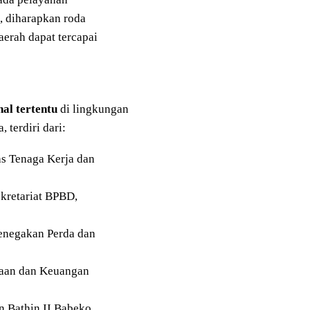
, diharapkan roda
aerah dapat tercapai
nal tertentu
di lingkungan
terdiri dari:
s Tenaga Kerja dan
kretariat BPBD,
enegakan Perda dan
naan dan Keuangan
 Bathin II Babeko.