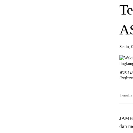
Te
A
Senin, 
Wakil B
lingkun
Penulis
JAMBI
dan me