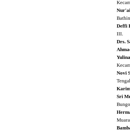
Kecam
Nur'ai
Bathin
Deffi
III.
Drs. S
Ahmad
Yulin
Kecam
Novi 
Tenga
Karim
Sri Mu
Bungo
Herma
Muara
Bamba