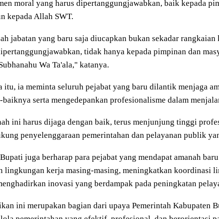
men moral yang harus dipertanggungjawabkan, baik kepada pim
n kepada Allah SWT.
h jabatan yang baru saja diucapkan bukan sekadar rangkaian k
ipertanggungjawabkan, tidak hanya kepada pimpinan dan masya
Subhanahu Wa Ta'ala," katanya.
 itu, ia meminta seluruh pejabat yang baru dilantik menjaga a
-baiknya serta mengedepankan profesionalisme dalam menjala
h ini harus dijaga dengan baik, terus menjunjung tinggi prof
ung penyelenggaraan pemerintahan dan pelayanan publik yang
Bupati juga berharap para pejabat yang mendapat amanah baru 
 lingkungan kerja masing-masing, meningkatkan koordinasi li
menghadirkan inovasi yang berdampak pada peningkatan pelay
tikan ini merupakan bagian dari upaya Pemerintah Kabupaten
elola pemerintahan yang efektif, profesional, dan berorientasi 