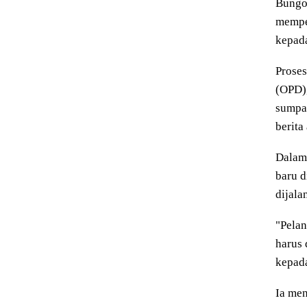
Bungo,
memper
kepad
Proses
(OPD),
sumpa
berita
Dalam
baru 
dijal
"Pelan
harus 
kepada
Ia men