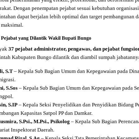
akat. Dengan penempatan pejabat sesuai kebutuhan organisasi
ntahan dapat berjalan lebih optimal dan target pembangunan d
 maksimal.
 Pejabat yang Dilantik Wakil Bupati Bungo
yak
37 pejabat administrator, pengawas, dan pejabat fungsio
ntah Kabupaten Bungo dilantik dan diambil sumpah jabatannya, 
li, S.T
– Kepala Sub Bagian Umum dan Kepegawaian pada Dina
igrasi.
i, S.Sos
– Kepala Sub Bagian Umum dan Kepegawaian pada Se
ngpol.
in, S.IP
– Kepala Seksi Penyelidikan dan Penyidikan Bidang P
mbangan Kapasitas Satpol PP dan Damkar.
usmira, S.Psi., M.Psi., Psikolog
– Kepala Sub Bagian Perenca
ariat Inspektorat Daerah.
mad Rizal, S.Ag
– Kepala Seksi Tata Pemerintahan Kecamatan