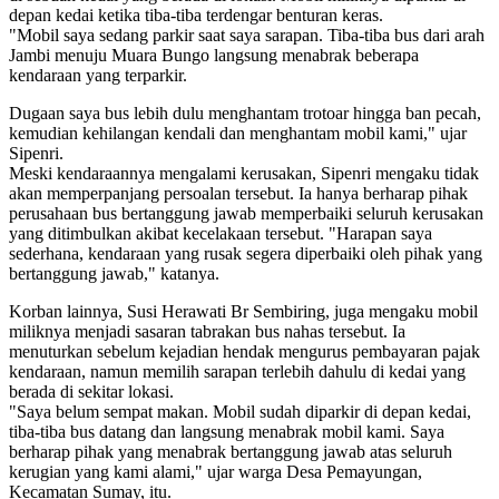
depan kedai ketika tiba-tiba terdengar benturan keras.
"Mobil saya sedang parkir saat saya sarapan. Tiba-tiba bus dari arah
Jambi menuju Muara Bungo langsung menabrak beberapa
kendaraan yang terparkir.
Dugaan saya bus lebih dulu menghantam trotoar hingga ban pecah,
kemudian kehilangan kendali dan menghantam mobil kami," ujar
Sipenri.
Meski kendaraannya mengalami kerusakan, Sipenri mengaku tidak
akan memperpanjang persoalan tersebut. Ia hanya berharap pihak
perusahaan bus bertanggung jawab memperbaiki seluruh kerusakan
yang ditimbulkan akibat kecelakaan tersebut. "Harapan saya
sederhana, kendaraan yang rusak segera diperbaiki oleh pihak yang
bertanggung jawab," katanya.
Korban lainnya, Susi Herawati Br Sembiring, juga mengaku mobil
miliknya menjadi sasaran tabrakan bus nahas tersebut. Ia
menuturkan sebelum kejadian hendak mengurus pembayaran pajak
kendaraan, namun memilih sarapan terlebih dahulu di kedai yang
berada di sekitar lokasi.
"Saya belum sempat makan. Mobil sudah diparkir di depan kedai,
tiba-tiba bus datang dan langsung menabrak mobil kami. Saya
berharap pihak yang menabrak bertanggung jawab atas seluruh
kerugian yang kami alami," ujar warga Desa Pemayungan,
Kecamatan Sumay, itu.