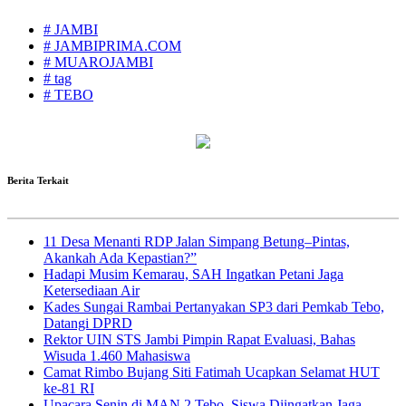
# JAMBI
# JAMBIPRIMA.COM
# MUAROJAMBI
# tag
# TEBO
Berita Terkait
11 Desa Menanti RDP Jalan Simpang Betung–Pintas,
Akankah Ada Kepastian?”
Hadapi Musim Kemarau, SAH Ingatkan Petani Jaga
Ketersediaan Air
Kades Sungai Rambai Pertanyakan SP3 dari Pemkab Tebo,
Datangi DPRD
Rektor UIN STS Jambi Pimpin Rapat Evaluasi, Bahas
Wisuda 1.460 Mahasiswa
Camat Rimbo Bujang Siti Fatimah Ucapkan Selamat HUT
ke-81 RI
Upacara Senin di MAN 2 Tebo, Siswa Diingatkan Jaga