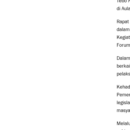
Tebo N
di Au
Rapat
dalam
Kegia
Forum
Dalam
berka
pelaks
Kehadi
Pemer
legis
masya
Melalu