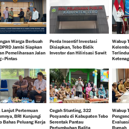
angan Warga Berbuah
Perda Insentif Investasi
Wabup T
 DPRD Jambi Siapkan
Disiapkan, Tebo Bidik
Kelemb
an Pemeliharaan Jalan
Investor dan Hilirisasi Sawit
Terlind
g–Pintas
Ketenag
k Lanjut Pertemuan
Cegah Stunting, 322
Wabup T
umnya, BRI Kunjungi
Posyandu di Kabupaten Tebo
Pengenda
o Bahas Peluang Kerja
Serentak Pantau
Evaluas
Pertumbuhan Balita
Rumah