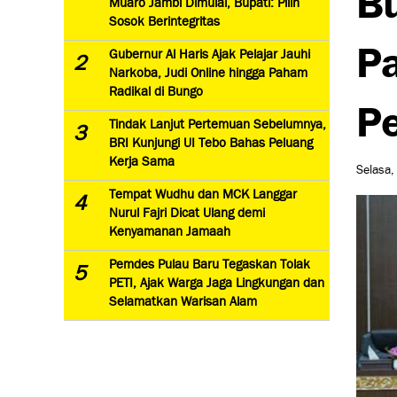
Muaro Jambi Dimulai, Bupati: Pilih
Sosok Berintegritas
Pa
Gubernur Al Haris Ajak Pelajar Jauhi
2
Narkoba, Judi Online hingga Paham
Radikal di Bungo
P
Tindak Lanjut Pertemuan Sebelumnya,
3
BRI Kunjungi UI Tebo Bahas Peluang
Kerja Sama
Selasa,
Tempat Wudhu dan MCK Langgar
4
Nurul Fajri Dicat Ulang demi
Kenyamanan Jamaah
Pemdes Pulau Baru Tegaskan Tolak
5
PETI, Ajak Warga Jaga Lingkungan dan
Selamatkan Warisan Alam