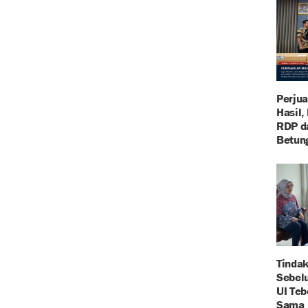
Perju
Hasil,
RDP d
Betun
Tinda
Sebel
UI Teb
Sama