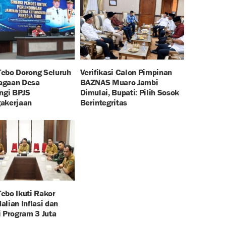
ebo Dorong Seluruh
Verifikasi Calon Pimpinan
agaan Desa
BAZNAS Muaro Jambi
ungi BPJS
Dimulai, Bupati: Pilih Sosok
akerjaan
Berintegritas
ebo Ikuti Rakor
lian Inflasi dan
i Program 3 Juta