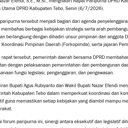
azar Efendi, S.E., M.Si., menghadiri Rapat Paripurna DPRD Ka
la Utama DPRD Kabupaten Tebo, Senin (6/7/2026).
 paripurna tersebut menjadi bagian dari agenda penyelenggar
 membahas berbagai kebijakan strategis serta arah pembang
tan berlangsung dengan dihadiri unsur pimpinan dan anggota
 Koordinasi Pimpinan Daerah (Forkopimda), serta jajaran Pe
 rapat tersebut, pemerintah daerah bersama DPRD membahas
itan dengan pelaksanaan pemerintahan dan pembangunan dae
anaan fungsi legislasi, penganggaran, dan pengawasan.
ran Bupati Agus Rubiyanto dan Wakil Bupati Nazar Efendi me
intah Kabupaten Tebo dalam memperkuat koordinasi dan ko
latif guna memastikan setiap kebijakan yang diambil mampu 
rakat.
i forum paripurna ini, sinergi antara eksekutif dan legislatif 