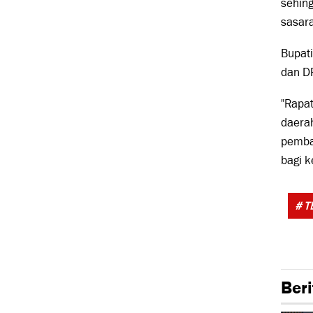
sehing
sasar
Bupat
dan D
"Rapa
daerah
pemba
bagi k
# T
Beri