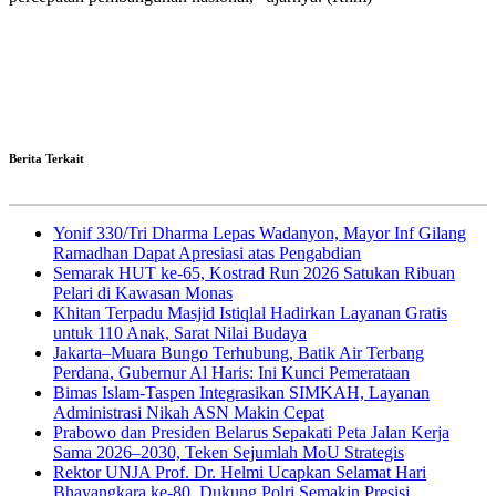
Berita Terkait
Yonif 330/Tri Dharma Lepas Wadanyon, Mayor Inf Gilang
Ramadhan Dapat Apresiasi atas Pengabdian
Semarak HUT ke-65, Kostrad Run 2026 Satukan Ribuan
Pelari di Kawasan Monas
Khitan Terpadu Masjid Istiqlal Hadirkan Layanan Gratis
untuk 110 Anak, Sarat Nilai Budaya
Jakarta–Muara Bungo Terhubung, Batik Air Terbang
Perdana, Gubernur Al Haris: Ini Kunci Pemerataan
Bimas Islam-Taspen Integrasikan SIMKAH, Layanan
Administrasi Nikah ASN Makin Cepat
Prabowo dan Presiden Belarus Sepakati Peta Jalan Kerja
Sama 2026–2030, Teken Sejumlah MoU Strategis
Rektor UNJA Prof. Dr. Helmi Ucapkan Selamat Hari
Bhayangkara ke-80, Dukung Polri Semakin Presisi