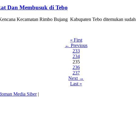
ikat Dan Membusuk di Tebo
a Kencana Kecamatan Rimbo Bujang Kabupaten Tebo ditemukan sudah t
« First
← Previous
233
234
235
236
237
Next →
Last »
doman Media Siber
|