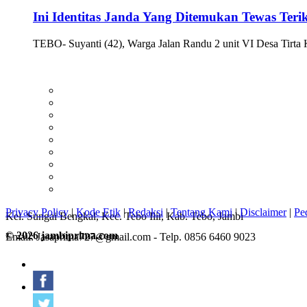
Ini Identitas Janda Yang Ditemukan Tewas Ter
TEBO- Suyanti (42), Warga Jalan Randu 2 unit VI Desa Tirt
Privacy Policy
|
Kode Etik
|
Redaksi
|
Tentang Kami
|
Disclaimer
|
Pe
Kel. Sungai Bengkal, Kec. Tebo Ilir, Kab. Tebo, Jambi
© 2026 jambiprima.com
Email: Jasaprima727@gmail.com - Telp. 0856 6460 9023