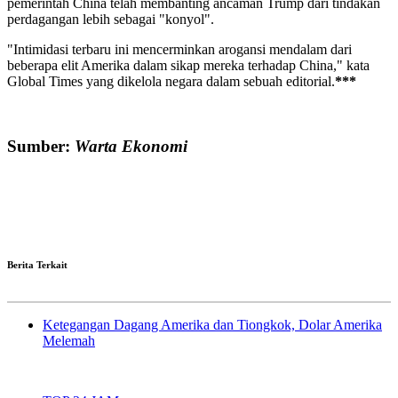
pemerintah China telah membanting ancaman Trump dari tindakan
perdagangan lebih sebagai "konyol".
"Intimidasi terbaru ini mencerminkan arogansi mendalam dari
beberapa elit Amerika dalam sikap mereka terhadap China," kata
Global Times yang dikelola negara dalam sebuah editorial.
***
Sumber:
Warta Ekonomi
Berita Terkait
Ketegangan Dagang Amerika dan Tiongkok, Dolar Amerika
Melemah