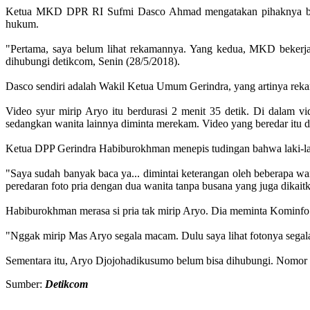
Ketua MKD DPR RI Sufmi Dasco Ahmad mengatakan pihaknya belum 
hukum.
"Pertama, saya belum lihat rekamannya. Yang kedua, MKD bekerja 
dihubungi detikcom, Senin (28/5/2018).
Dasco sendiri adalah Wakil Ketua Umum Gerindra, yang artinya rekan
Video syur mirip Aryo itu berdurasi 2 menit 35 detik. Di dalam v
sedangkan wanita lainnya diminta merekam. Video yang beredar itu dib
Ketua DPP Gerindra Habiburokhman menepis tudingan bahwa laki-laki
"Saya sudah banyak baca ya... dimintai keterangan oleh beberapa w
peredaran foto pria dengan dua wanita tanpa busana yang juga dikai
Habiburokhman merasa si pria tak mirip Aryo. Dia meminta Kominfo 
"Nggak mirip Mas Aryo segala macam. Dulu saya lihat fotonya segala 
Sementara itu, Aryo Djojohadikusumo belum bisa dihubungi. Nomor 
Sumber:
Detikcom