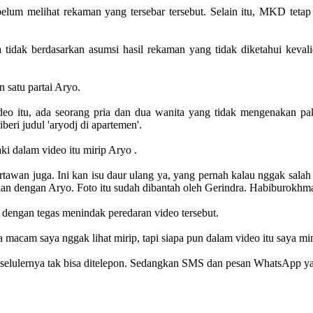
melihat rekaman yang tersebar tersebut. Selain itu, MKD tetap ha
tidak berdasarkan asumsi hasil rekaman yang tidak diketahui kevali
 satu partai Aryo.
ideo itu, ada seorang pria dan dua wanita yang tidak mengenakan pa
eri judul 'aryodj di apartemen'.
 dalam video itu mirip Aryo .
artawan juga. Ini kan isu daur ulang ya, yang pernah kalau nggak sal
tkan dengan Aryo. Foto itu sudah dibantah oleh Gerindra. Habiburokhm
dengan tegas menindak peredaran video tersebut.
macam saya nggak lihat mirip, tapi siapa pun dalam video itu saya mi
selulernya tak bisa ditelepon. Sedangkan SMS dan pesan WhatsApp ya