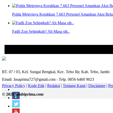
Polda Metrojaya Kerahkan 7.663 Personel Amankan Aksi Bela 
Fadli Zon Selingkuh? Ah Masa sih..
RT. 07 / 03, Kel. Sungai Bengkal, Kec. Tebo Ilir, Kab. Tebo, Jambi
Email: Jasaprima727@gmail.com - Telp. 0856 6460 9023
Privacy Policy
|
Kode Etik
|
Redaksi
|
Tentang Kami
|
Disclaimer
|
Pe
© 2026 jambiprima.com