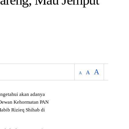
A
A
A
ngetahui akan adanya
 Dewan Kehormatan PAN
abib Rizieq Shihab di