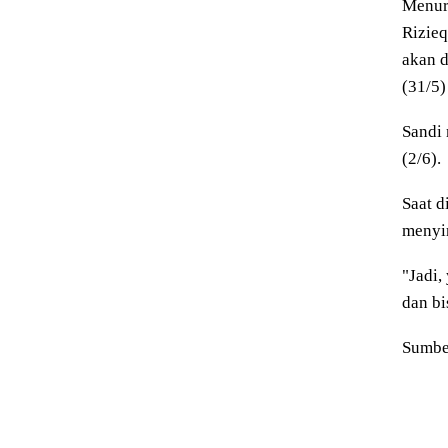
Menur
Rizieq
akan 
(31/5)
Sandi
(2/6).
Saat d
menyi
"Jadi,
dan bi
Sumbe
Tags: