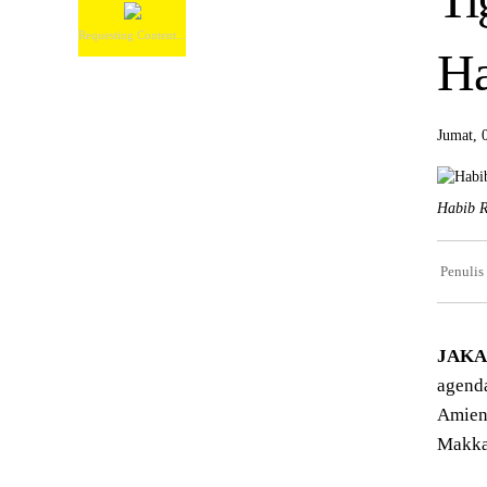
Requesting Content...
Ha
Jumat, 
Habib R
Penulis
JAKA
agend
Amien 
Makka