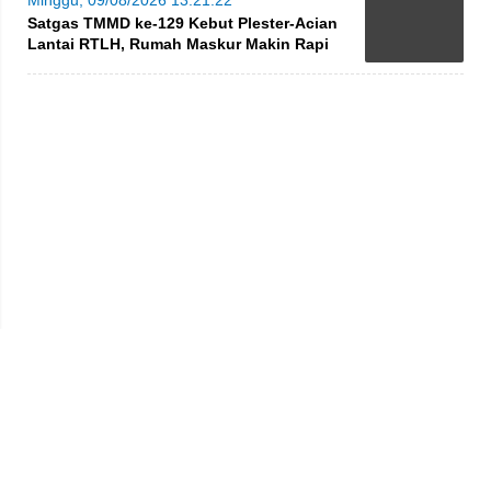
Satgas TMMD ke-129 Kebut Plester-Acian
Lantai RTLH, Rumah Maskur Makin Rapi
Privacy Policy
Kode Etik
Redaksi
Tentang Kami
Disclaimer
Pedoman Media Siber