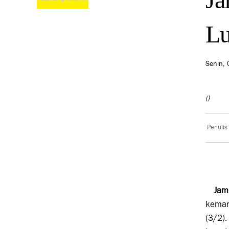
L
Senin, 
()
Penulis
Jam
kemari
(3/2).