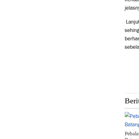
jelasn
Lanjut
sehing
berhar
sebela
Beri
Pebal