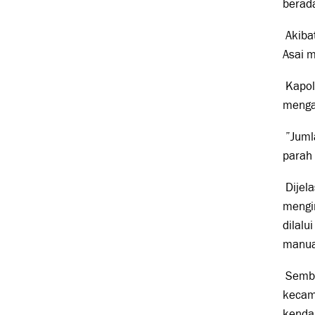
berada
Akibat
Asai m
Kapol
mengat
”Jumla
parah 
Dijela
mengi
dilalu
manual
Semba
kecam
kendal