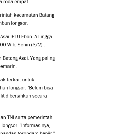
ga roda empat.
erintah kecamatan Batang
mbun longsor.
sai IPTU Ebon. A Lingga
00 Wib, Senin (3/2) .
n Batang Asai. Yang paling
kemarin.
ak terkait untuk
an longsor. "Belum bisa
lit dibersihkan secara
an TNI serta pemerintah
ongsor. "Informasinya,
 pandan terendam banjir,"