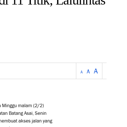
A
A
A
da Minggu malam (2/2)
atan Batang Asai, Senin
a membuat akses jalan yang