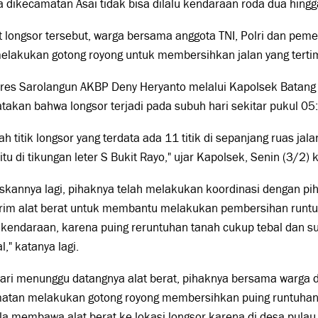
 dikecamatan Asai tidak bisa dilalu kendaraan roda dua hing
 longsor tersebut, warga bersama anggota TNI, Polri dan pem
elakukan gotong royong untuk membersihkan jalan yang terti
res Sarolangun AKBP Deny Heryanto melalui Kapolsek Batang A
akan bahwa longsor terjadi pada subuh hari sekitar pukul 05:
h titik longsor yang terdata ada 11 titik di sepanjang ruas jala
itu di tikungan leter S Bukit Rayo," ujar Kapolsek, Senin (3/2) 
skannya lagi, pihaknya telah melakukan koordinasi dengan pih
rim alat berat untuk membantu melakukan pembersihan runtuh
i kendaraan, karena puing reruntuhan tanah cukup tebal dan su
," katanya lagi.
ri menunggu datangnya alat berat, pihaknya bersama warga d
atan melakukan gotong royong membersihkan puing runtuhan l
a membawa alat berat ke lokasi longsor karena di desa pulau