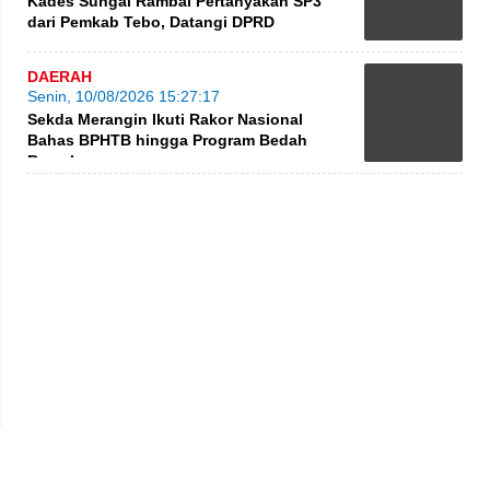
Kades Sungai Rambai Pertanyakan SP3
dari Pemkab Tebo, Datangi DPRD
DAERAH
Senin, 10/08/2026 15:27:17
Sekda Merangin Ikuti Rakor Nasional
Bahas BPHTB hingga Program Bedah
Rumah
Privacy Policy
Kode Etik
Redaksi
Tentang Kami