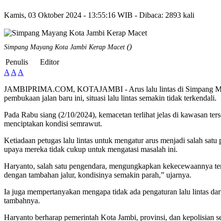
Kamis, 03 Oktober 2024 - 13:55:16 WIB - Dibaca: 2893 kali
()
Simpang Mayang Kota Jambi Kerap Macet
Penulis
Editor
A
A
A
JAMBIPRIMA.COM, KOTAJAMBI - Arus lalu lintas di Simpang Mayang,
pembukaan jalan baru ini, situasi lalu lintas semakin tidak terkendali.
Pada Rabu siang (2/10/2024), kemacetan terlihat jelas di kawasan te
menciptakan kondisi semrawut.
Ketiadaan petugas lalu lintas untuk mengatur arus menjadi salah sa
upaya mereka tidak cukup untuk mengatasi masalah ini.
Haryanto, salah satu pengendara, mengungkapkan kekecewaannya terhad
dengan tambahan jalur, kondisinya semakin parah,” ujarnya.
Ia juga mempertanyakan mengapa tidak ada pengaturan lalu lintas da
tambahnya.
Haryanto berharap pemerintah Kota Jambi, provinsi, dan kepolisian s