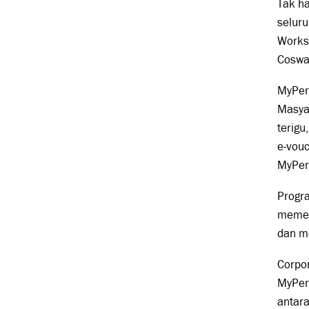
Tak ha
selur
Works
Coswal
MyPer
Masya
terig
e-vou
MyPer
Progr
memen
dan m
Corpo
MyPer
antar