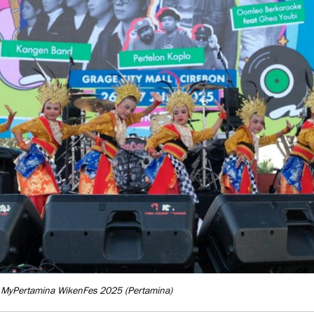
al MyPertamina WikenFes 2025
(Pertamina)