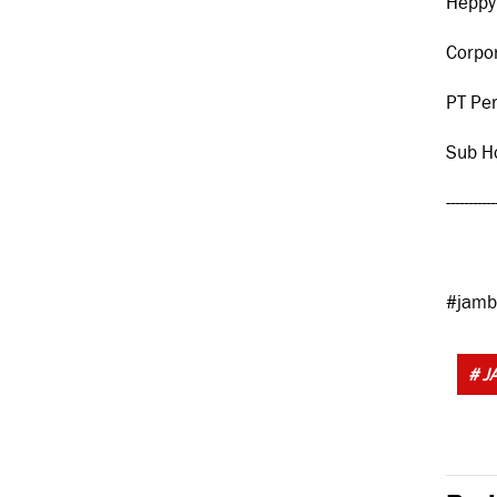
Heppy
Corpor
PT Pe
Sub H
-----------
#jamb
# J