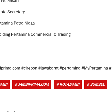
 Wulansari
ate Secretary
rtamina Patra Niaga
olding Pertamina Commercial & Trading
---------
iprima.com #cirebon #jawabarat #pertamina #MyPertamina #
Ta
AMBI
# JAMBIPRIMA.COM
# KOTAJAMBI
# SUMSEL