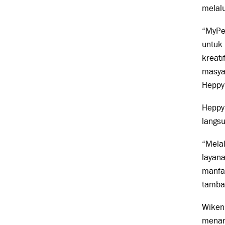
melalu
“MyPe
untuk
kreati
masyar
Heppy,
Heppy
langs
“Melal
layana
manfa
tamba
WikenF
menari