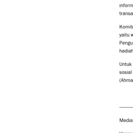
inform
transa
Komit
yaitu
Pengu
hadiah
Untuk 
sosial
(Ahma
-----------
Media