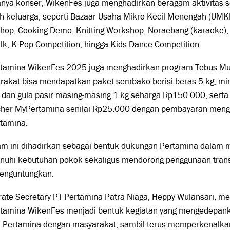
nya konser, WikenFes juga menghadirkan beragam aktivitas se
uh keluarga, seperti Bazaar Usaha Mikro Kecil Menengah (UM
hop, Cooking Demo, Knitting Workshop, Noraebang (karaoke), 
k, K-Pop Competition, hingga Kids Dance Competition.
tamina WikenFes 2025 juga menghadirkan program Tebus M
rakat bisa mendapatkan paket sembako berisi beras 5 kg, mi
u, dan gula pasir masing-masing 1 kg seharga Rp150.000, ser
cher MyPertamina senilai Rp25.000 dengan pembayaran meng
tamina.
am ini dihadirkan sebagai bentuk dukungan Pertamina dalam
uhi kebutuhan pokok sekaligus mendorong penggunaan transa
enguntungkan.
rate Secretary PT Pertamina Patra Niaga, Heppy Wulansari, 
tamina WikenFes menjadi bentuk kegiatan yang mengedepanka
a Pertamina dengan masyarakat, sambil terus memperkenalkan 