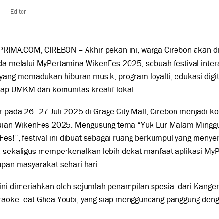
Editor
PRIMA.COM, CIREBON – Akhir pekan ini, warga Cirebon akan 
a melalui MyPertamina WikenFes 2025, sebuah festival intera
yang memadukan hiburan musik, program loyalti, edukasi digi
dap UMKM dan komunitas kreatif lokal.
r pada 26–27 Juli 2025 di Grage City Mall, Cirebon menjadi 
aian WikenFes 2025. Mengusung tema “Yuk Lur Malam Minggu
es!”, festival ini dibuat sebagai ruang berkumpul yang meny
f, sekaligus memperkenalkan lebih dekat manfaat aplikasi M
pan masyarakat sehari-hari.
 ini dimeriahkan oleh sejumlah penampilan spesial dari Kang
aoke feat Ghea Youbi, yang siap mengguncang panggung denga