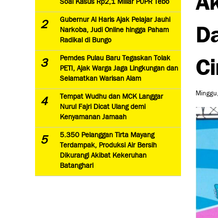
Soal Kasus Rp2,1 Miliar PUPR Tebo
Gubernur Al Haris Ajak Pelajar Jauhi
2
Da
Narkoba, Judi Online hingga Paham
Radikal di Bungo
Ci
Pemdes Pulau Baru Tegaskan Tolak
3
PETI, Ajak Warga Jaga Lingkungan dan
Selamatkan Warisan Alam
Minggu,
Tempat Wudhu dan MCK Langgar
4
Nurul Fajri Dicat Ulang demi
Kenyamanan Jamaah
5.350 Pelanggan Tirta Mayang
5
Terdampak, Produksi Air Bersih
Dikurangi Akibat Kekeruhan
Batanghari