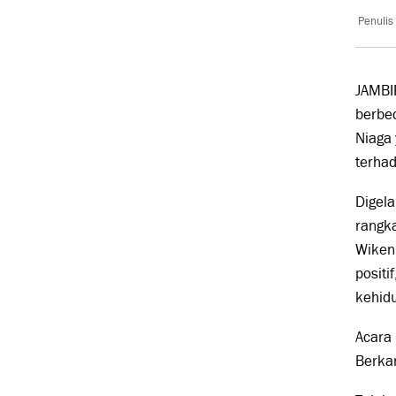
Penulis
JAMBI
berbed
Niaga 
terha
Digela
rangk
WikenF
positi
kehidu
Acara
Berkar