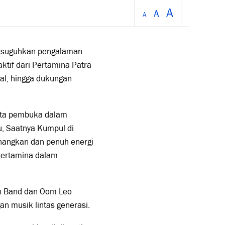
A
A
A
disuguhkan pengalaman
ktif dari Pertamina Patra
tal, hingga dukungan
kota pembuka dalam
, Saatnya Kumpul di
enangkan dan penuh energi
yPertamina dalam
en Band dan Oom Leo
n musik lintas generasi.