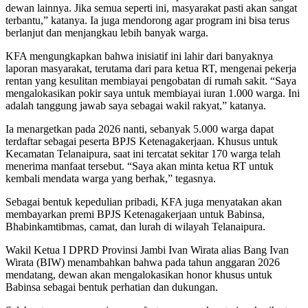
dewan lainnya. Jika semua seperti ini, masyarakat pasti akan sangat
terbantu,” katanya. Ia juga mendorong agar program ini bisa terus
berlanjut dan menjangkau lebih banyak warga.
KFA mengungkapkan bahwa inisiatif ini lahir dari banyaknya
laporan masyarakat, terutama dari para ketua RT, mengenai pekerja
rentan yang kesulitan membiayai pengobatan di rumah sakit. “Saya
mengalokasikan pokir saya untuk membiayai iuran 1.000 warga. Ini
adalah tanggung jawab saya sebagai wakil rakyat,” katanya.
Ia menargetkan pada 2026 nanti, sebanyak 5.000 warga dapat
terdaftar sebagai peserta BPJS Ketenagakerjaan. Khusus untuk
Kecamatan Telanaipura, saat ini tercatat sekitar 170 warga telah
menerima manfaat tersebut. “Saya akan minta ketua RT untuk
kembali mendata warga yang berhak,” tegasnya.
Sebagai bentuk kepedulian pribadi, KFA juga menyatakan akan
membayarkan premi BPJS Ketenagakerjaan untuk Babinsa,
Bhabinkamtibmas, camat, dan lurah di wilayah Telanaipura.
Wakil Ketua I DPRD Provinsi Jambi Ivan Wirata alias Bang Ivan
Wirata (BIW) menambahkan bahwa pada tahun anggaran 2026
mendatang, dewan akan mengalokasikan honor khusus untuk
Babinsa sebagai bentuk perhatian dan dukungan.