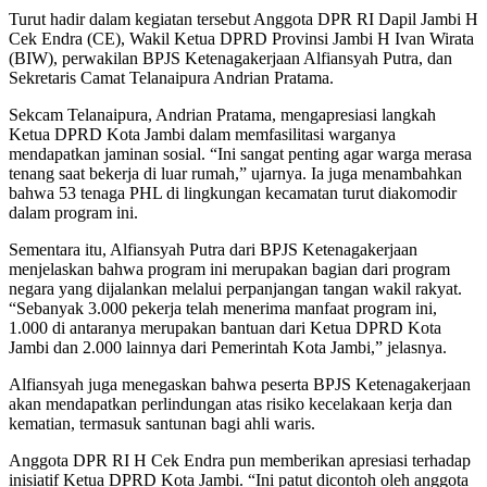
Turut hadir dalam kegiatan tersebut Anggota DPR RI Dapil Jambi H
Cek Endra (CE), Wakil Ketua DPRD Provinsi Jambi H Ivan Wirata
(BIW), perwakilan BPJS Ketenagakerjaan Alfiansyah Putra, dan
Sekretaris Camat Telanaipura Andrian Pratama.
Sekcam Telanaipura, Andrian Pratama, mengapresiasi langkah
Ketua DPRD Kota Jambi dalam memfasilitasi warganya
mendapatkan jaminan sosial. “Ini sangat penting agar warga merasa
tenang saat bekerja di luar rumah,” ujarnya. Ia juga menambahkan
bahwa 53 tenaga PHL di lingkungan kecamatan turut diakomodir
dalam program ini.
Sementara itu, Alfiansyah Putra dari BPJS Ketenagakerjaan
menjelaskan bahwa program ini merupakan bagian dari program
negara yang dijalankan melalui perpanjangan tangan wakil rakyat.
“Sebanyak 3.000 pekerja telah menerima manfaat program ini,
1.000 di antaranya merupakan bantuan dari Ketua DPRD Kota
Jambi dan 2.000 lainnya dari Pemerintah Kota Jambi,” jelasnya.
Alfiansyah juga menegaskan bahwa peserta BPJS Ketenagakerjaan
akan mendapatkan perlindungan atas risiko kecelakaan kerja dan
kematian, termasuk santunan bagi ahli waris.
Anggota DPR RI H Cek Endra pun memberikan apresiasi terhadap
inisiatif Ketua DPRD Kota Jambi. “Ini patut dicontoh oleh anggota