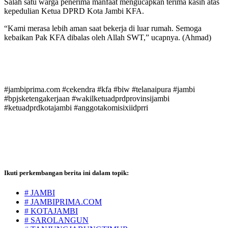
Salah satu warga penerima manfaat mengucapkan terima kasih atas
kepedulian Ketua DPRD Kota Jambi KFA.
“Kami merasa lebih aman saat bekerja di luar rumah. Semoga
kebaikan Pak KFA dibalas oleh Allah SWT,” ucapnya. (Ahmad)
#jambiprima.com #cekendra #kfa #biw #telanaipura #jambi
#bpjsketengakerjaan #wakilketuadprdprovinsijambi
#ketuadprdkotajambi #anggotakomisixiidprri
Ikuti perkembangan berita ini dalam topik:
# JAMBI
# JAMBIPRIMA.COM
# KOTAJAMBI
# SAROLANGUN