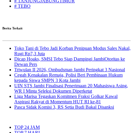
# TANJUNGJABUNGTIMUR
# TEBO
Berita Terkait
Toko Tani di Tebo Jadi Korban Penipuan Modus Sales Nakal,
Rugi Rp7,3 Juta
Dicap Hoaks, SMSI Tebo Siap Dampingi JambiOtoritas ke
Dewan Pers
Triwulan II 2026, Ombudsman Jambi Peringkat 3 Nasional
Cegah Kenakalan Remaja, Polisi Beri Pembinaan Hukum
kepada Siswa SMPN 3 Kota Jambi
UIN STS Jambi Finalisasi Penerimaan 20 Mahasiswa Asing,
WR I Minta Seleksi Dokumen Diperketat
Liga Marisa Tegaskan Komitmen Fraksi Golkar Kawal
Aspirasi Rakyat di Momentum HUT RI ke-81
Pasca Sidak Komisi 3, RS Setia Budi Bakal Disanksi
TOP 24 JAM
TOP 7 HARI