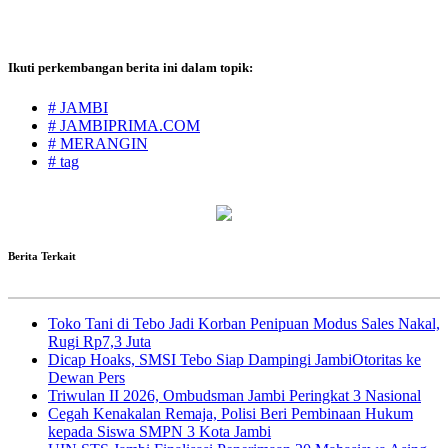
Ikuti perkembangan berita ini dalam topik:
# JAMBI
# JAMBIPRIMA.COM
# MERANGIN
# tag
Berita Terkait
Toko Tani di Tebo Jadi Korban Penipuan Modus Sales Nakal,
Rugi Rp7,3 Juta
Dicap Hoaks, SMSI Tebo Siap Dampingi JambiOtoritas ke
Dewan Pers
Triwulan II 2026, Ombudsman Jambi Peringkat 3 Nasional
Cegah Kenakalan Remaja, Polisi Beri Pembinaan Hukum
kepada Siswa SMPN 3 Kota Jambi