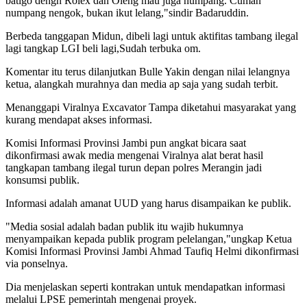
batigo dengn Rolex dan Oleng mau juga numpang. Cuman
numpang nengok, bukan ikut lelang,"sindir Badaruddin.
Berbeda tanggapan Midun, dibeli lagi untuk aktifitas tambang ilegal
lagi tangkap LGI beli lagi,Sudah terbuka om.
Komentar itu terus dilanjutkan Bulle Yakin dengan nilai lelangnya
ketua, alangkah murahnya dan media ap saja yang sudah terbit.
Menanggapi Viralnya Excavator Tampa diketahui masyarakat yang
kurang mendapat akses informasi.
Komisi Informasi Provinsi Jambi pun angkat bicara saat
dikonfirmasi awak media mengenai Viralnya alat berat hasil
tangkapan tambang ilegal turun depan polres Merangin jadi
konsumsi publik.
Informasi adalah amanat UUD yang harus disampaikan ke publik.
"Media sosial adalah badan publik itu wajib hukumnya
menyampaikan kepada publik program pelelangan,"ungkap Ketua
Komisi Informasi Provinsi Jambi Ahmad Taufiq Helmi dikonfirmasi
via ponselnya.
Dia menjelaskan seperti kontrakan untuk mendapatkan informasi
melalui LPSE pemerintah mengenai proyek.