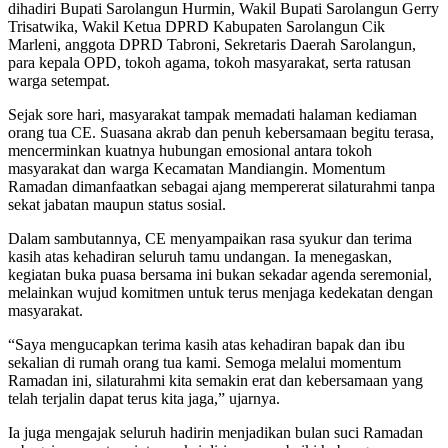
dihadiri Bupati Sarolangun Hurmin, Wakil Bupati Sarolangun Gerry
Trisatwika, Wakil Ketua DPRD Kabupaten Sarolangun Cik
Marleni, anggota DPRD Tabroni, Sekretaris Daerah Sarolangun,
para kepala OPD, tokoh agama, tokoh masyarakat, serta ratusan
warga setempat.
Sejak sore hari, masyarakat tampak memadati halaman kediaman
orang tua CE. Suasana akrab dan penuh kebersamaan begitu terasa,
mencerminkan kuatnya hubungan emosional antara tokoh
masyarakat dan warga Kecamatan Mandiangin. Momentum
Ramadan dimanfaatkan sebagai ajang mempererat silaturahmi tanpa
sekat jabatan maupun status sosial.
Dalam sambutannya, CE menyampaikan rasa syukur dan terima
kasih atas kehadiran seluruh tamu undangan. Ia menegaskan,
kegiatan buka puasa bersama ini bukan sekadar agenda seremonial,
melainkan wujud komitmen untuk terus menjaga kedekatan dengan
masyarakat.
“Saya mengucapkan terima kasih atas kehadiran bapak dan ibu
sekalian di rumah orang tua kami. Semoga melalui momentum
Ramadan ini, silaturahmi kita semakin erat dan kebersamaan yang
telah terjalin dapat terus kita jaga,” ujarnya.
Ia juga mengajak seluruh hadirin menjadikan bulan suci Ramadan