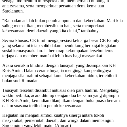
sebagai momentum introspeksi diri, memperbaiki hubungan
antarsesama, serta memperkuat persatuan demi kemajuan
Sarolangun.
“Ramadan adalah bulan penuh ampunan dan keberkahan. Mari kita
saling memaafkan, membersihkan hati, serta memperkuat
kebersamaan demi daerah yang kita cintai,” tambahnya.
Secara khusus, CE turut mengapresiasi keluarga besar CE Family
yang selama ini tetap solid dalam mendukung berbagai kegiatan
sosial kemasyarakatan. Ia berharap kekompakan tersebut terus
terjaga dan memberi manfaat lebih luas bagi masyarakat.
Acara semakin khidmat dengan tausiyah yang disampaikan KH
Rois Amin. Dalam ceramahnya, ia mengingatkan pentingnya
menjaga silaturahmi sebagai kunci keberkahan hidup, terlebih di
bulan suci Ramadan.
Tausiyah tersebut disambut antusias oleh para hadirin. Menjelang
waktu berbuka, acara ditutup dengan doa bersama yang dipimpin
KH Rois Amin, kemudian dilanjutkan dengan buka puasa bersama
dalam suasana tertib dan penuh kebersamaan.
Kegiatan ini menjadi simbol kuatnya sinergi antara tokoh
masyarakat, pemerintah daerah, dan warga dalam membangun
Sarolangun yang lebih maju. (Ahmad)