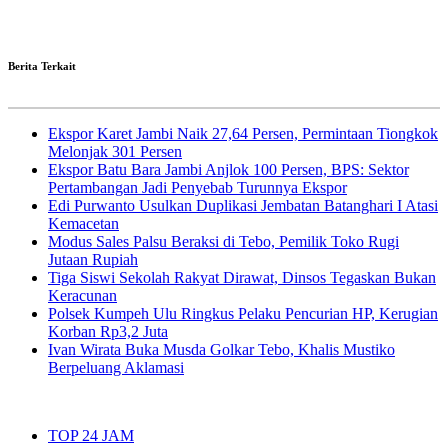
Berita Terkait
Ekspor Karet Jambi Naik 27,64 Persen, Permintaan Tiongkok
Melonjak 301 Persen
Ekspor Batu Bara Jambi Anjlok 100 Persen, BPS: Sektor
Pertambangan Jadi Penyebab Turunnya Ekspor
Edi Purwanto Usulkan Duplikasi Jembatan Batanghari I Atasi
Kemacetan
Modus Sales Palsu Beraksi di Tebo, Pemilik Toko Rugi
Jutaan Rupiah
Tiga Siswi Sekolah Rakyat Dirawat, Dinsos Tegaskan Bukan
Keracunan
Polsek Kumpeh Ulu Ringkus Pelaku Pencurian HP, Kerugian
Korban Rp3,2 Juta
Ivan Wirata Buka Musda Golkar Tebo, Khalis Mustiko
Berpeluang Aklamasi
TOP 24 JAM