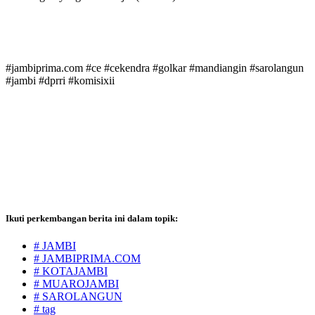
#jambiprima.com #ce #cekendra #golkar #mandiangin #sarolangun
#jambi #dprri #komisixii
Ikuti perkembangan berita ini dalam topik:
# JAMBI
# JAMBIPRIMA.COM
# KOTAJAMBI
# MUAROJAMBI
# SAROLANGUN
# tag