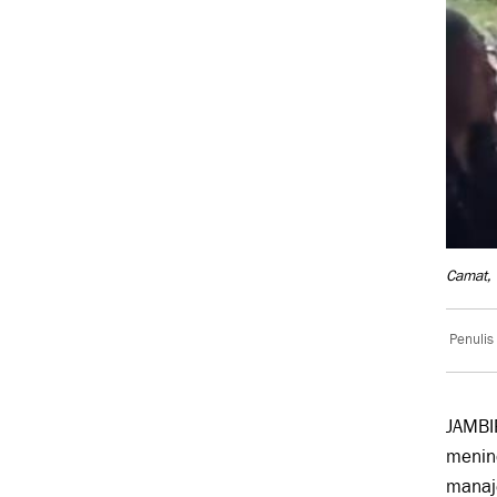
Camat, 
Penulis
JAMBI
menin
manaje