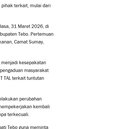
ihak terkait, mulai dari
elasa, 31 Maret 2026, di
abupaten Tebo. Pertemuan
rikanan, Camat Sumay,
ng menjadi kesepakatan
i pengaduan masyarakat
TAL terkait tuntutan
elakukan perubahan
a mempekerjakan kembali
pa terkecuali.
pati Tebo guna meminta