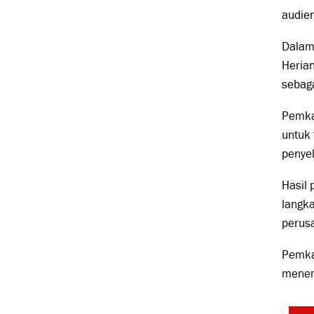
audien
Dalam
Heria
sebaga
Pemka
untuk 
penyel
Hasil 
langka
perus
Pemkab
menem