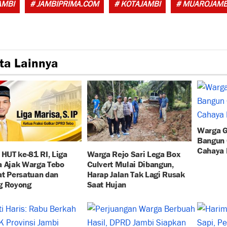
AMBI
# JAMBIPRIMA.COM
# KOTAJAMBI
# MUAROJAMB
ta Lainnya
Warga G
Bangun 
Cahaya H
 HUT ke-81 RI, Liga
Warga Rejo Sari Lega Box
a Ajak Warga Tebo
Culvert Mulai Dibangun,
t Persatuan dan
Harap Jalan Tak Lagi Rusak
g Royong
Saat Hujan