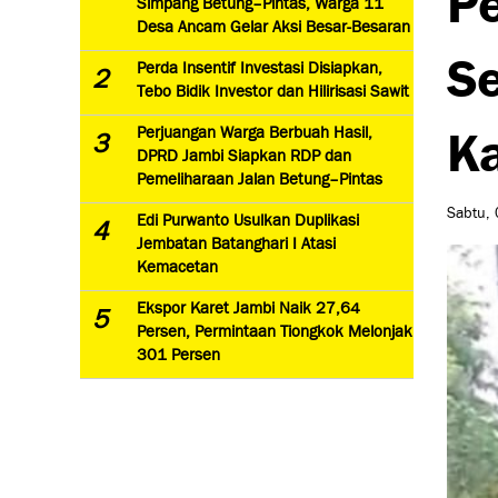
Simpang Betung–Pintas, Warga 11
Desa Ancam Gelar Aksi Besar-Besaran
Se
Perda Insentif Investasi Disiapkan,
2
Tebo Bidik Investor dan Hilirisasi Sawit
Ka
Perjuangan Warga Berbuah Hasil,
3
DPRD Jambi Siapkan RDP dan
Pemeliharaan Jalan Betung–Pintas
Sabtu, 
Edi Purwanto Usulkan Duplikasi
4
Jembatan Batanghari I Atasi
Kemacetan
Ekspor Karet Jambi Naik 27,64
5
Persen, Permintaan Tiongkok Melonjak
301 Persen