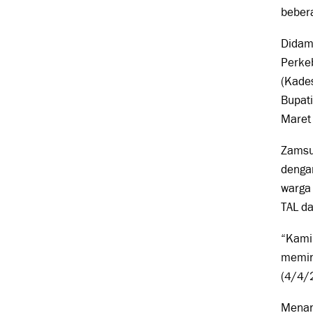
bebera
Didamp
Perke
(Kade
Bupat
Maret
Zamsu
denga
warga
TAL da
“Kami
memint
(4/4/
Menang