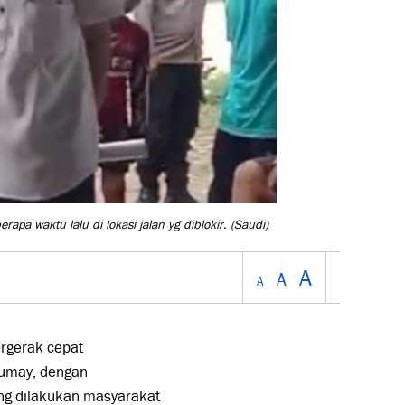
a waktu lalu di lokasi jalan yg diblokir.
(Saudi)
A
A
A
rgerak cepat
Sumay, dengan
ang dilakukan masyarakat