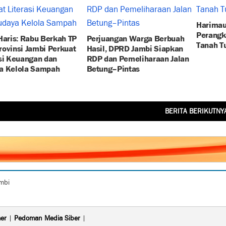
Harimau
Perangk
Haris: Rabu Berkah TP
Perjuangan Warga Berbuah
Tanah 
ovinsi Jambi Perkuat
Hasil, DPRD Jambi Siapkan
si Keuangan dan
RDP dan Pemeliharaan Jalan
a Kelola Sampah
Betung–Pintas
BERITA BERIKUTNY
ambi
mer
|
Pedoman Media Siber
|