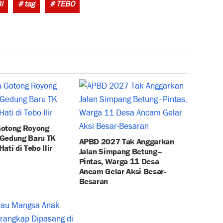
Tags:
I
# tag
# TEBO
otong Royong
Gedung Baru TK
APBD 2027 Tak Anggarkan
ati di Tebo Ilir
Jalan Simpang Betung–
Pintas, Warga 11 Desa
Ancam Gelar Aksi Besar-
Besaran