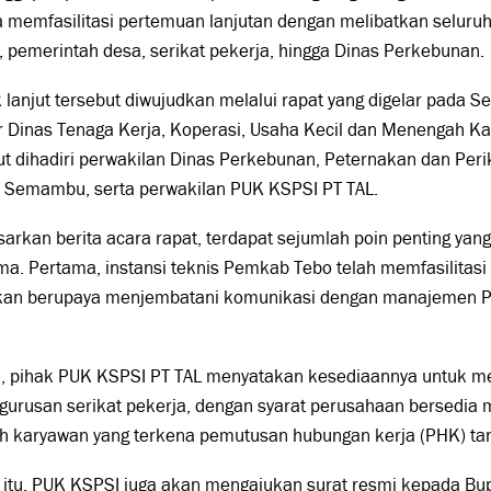
 memfasilitasi pertemuan lanjutan dengan melibatkan seluruh p
 pemerintah desa, serikat pekerja, hingga Dinas Perkebunan.
 lanjut tersebut diwujudkan melalui rapat yang digelar pada S
r Dinas Tenaga Kerja, Koperasi, Usaha Kecil dan Menengah K
rut dihadiri perwakilan Dinas Perkebunan, Peternakan dan Pe
 Semambu, serta perwakilan PUK KSPSI PT TAL.
arkan berita acara rapat, terdapat sejumlah poin penting ya
ma. Pertama, instansi teknis Pemkab Tebo telah memfasilitas
kan berupaya menjembatani komunikasi dengan manajemen PT 
.
, pihak PUK KSPSI PT TAL menyatakan kesediaannya untuk m
gurusan serikat pekerja, dengan syarat perusahaan bersedi
h karyawan yang terkena pemutusan hubungan kerja (PHK) tan
n itu, PUK KSPSI juga akan mengajukan surat resmi kepada Bu