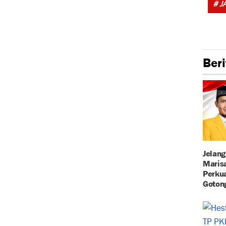
# J
Beri
Jelang
Maris
Perkua
Goton