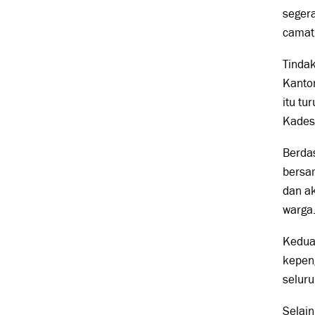
segera
camat,
Tindak
Kanto
itu tu
Kades
Berdas
bersa
dan a
warga
Kedua
kepen
seluru
Selai