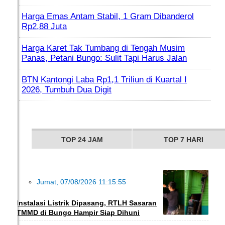
Harga Emas Antam Stabil, 1 Gram Dibanderol
Rp2,88 Juta
Harga Karet Tak Tumbang di Tengah Musim
Panas, Petani Bungo: Sulit Tapi Harus Jalan
BTN Kantongi Laba Rp1,1 Triliun di Kuartal I
2026, Tumbuh Dua Digit
TOP 24 JAM
TOP 7 HARI
Jumat, 07/08/2026 11:15:55
INFO DESA
Instalasi Listrik Dipasang, RTLH Sasaran
TMMD di Bungo Hampir Siap Dihuni