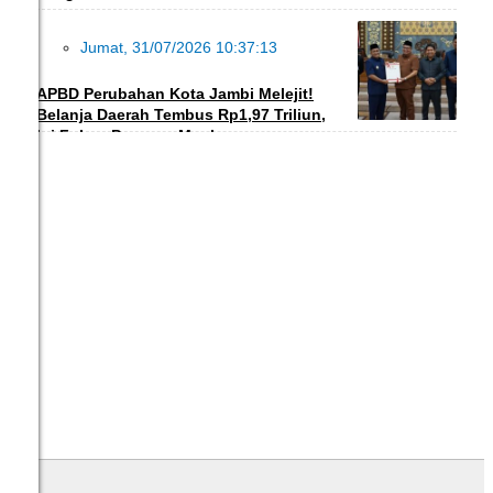
Jumat, 31/07/2026 10:37:13
DAERAH
APBD Perubahan Kota Jambi Melejit!
Belanja Daerah Tembus Rp1,97 Triliun,
Ini Fokus Program Maulana