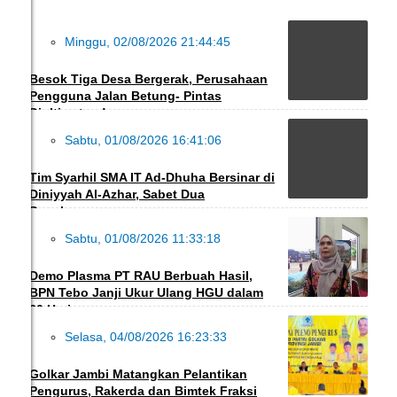
Minggu, 02/08/2026 21:44:45
DAERAH
Besok Tiga Desa Bergerak, Perusahaan
Pengguna Jalan Betung- Pintas
Diultimatum!
Sabtu, 01/08/2026 16:41:06
PENDIDIKAN
Tim Syarhil SMA IT Ad-Dhuha Bersinar di
Diniyyah Al-Azhar, Sabet Dua
Penghargaan
Sabtu, 01/08/2026 11:33:18
DAERAH
Demo Plasma PT RAU Berbuah Hasil,
BPN Tebo Janji Ukur Ulang HGU dalam
30 Hari
Selasa, 04/08/2026 16:23:33
DAERAH
Golkar Jambi Matangkan Pelantikan
Pengurus, Rakerda dan Bimtek Fraksi