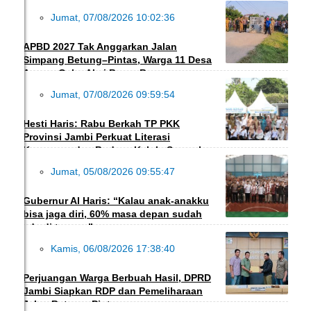
Jumat, 07/08/2026 10:02:36
DAERAH
APBD 2027 Tak Anggarkan Jalan
Simpang Betung–Pintas, Warga 11 Desa
Ancam Gelar Aksi Besar-Besaran
Jumat, 07/08/2026 09:59:54
EKBIS
Hesti Haris: Rabu Berkah TP PKK
Provinsi Jambi Perkuat Literasi
Keuangan dan Budaya Kelola Sampah
Jumat, 05/08/2026 09:55:47
DAERAH
Gubernur Al Haris: “Kalau anak-anakku
bisa jaga diri, 60% masa depan sudah
ada di tangan”
Kamis, 06/08/2026 17:38:40
DAERAH
Perjuangan Warga Berbuah Hasil, DPRD
Jambi Siapkan RDP dan Pemeliharaan
Jalan Betung–Pintas