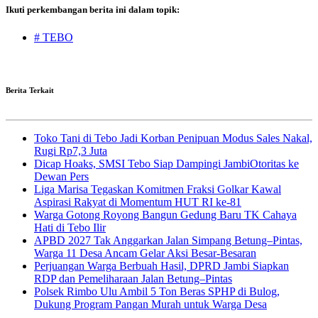
Ikuti perkembangan berita ini dalam topik:
# TEBO
Berita Terkait
Toko Tani di Tebo Jadi Korban Penipuan Modus Sales Nakal,
Rugi Rp7,3 Juta
Dicap Hoaks, SMSI Tebo Siap Dampingi JambiOtoritas ke
Dewan Pers
Liga Marisa Tegaskan Komitmen Fraksi Golkar Kawal
Aspirasi Rakyat di Momentum HUT RI ke-81
Warga Gotong Royong Bangun Gedung Baru TK Cahaya
Hati di Tebo Ilir
APBD 2027 Tak Anggarkan Jalan Simpang Betung–Pintas,
Warga 11 Desa Ancam Gelar Aksi Besar-Besaran
Perjuangan Warga Berbuah Hasil, DPRD Jambi Siapkan
RDP dan Pemeliharaan Jalan Betung–Pintas
Polsek Rimbo Ulu Ambil 5 Ton Beras SPHP di Bulog,
Dukung Program Pangan Murah untuk Warga Desa