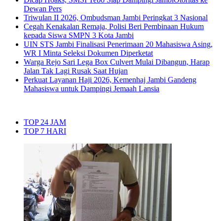
Dewan Pers
Triwulan II 2026, Ombudsman Jambi Peringkat 3 Nasional
Cegah Kenakalan Remaja, Polisi Beri Pembinaan Hukum
kepada Siswa SMPN 3 Kota Jambi
UIN STS Jambi Finalisasi Penerimaan 20 Mahasiswa Asing,
WR I Minta Seleksi Dokumen Diperketat
Warga Rejo Sari Lega Box Culvert Mulai Dibangun, Harap
Jalan Tak Lagi Rusak Saat Hujan
Perkuat Layanan Haji 2026, Kemenhaj Jambi Gandeng
Mahasiswa untuk Dampingi Jemaah Lansia
TOP 24 JAM
TOP 7 HARI