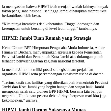
Ia menegaskan bahwa HIPMI telah menjadi wadah lahirnya banyak
tokoh pengusaha nasional, sehingga Jambi diharapkan mampu ikut
berkontribusi lebih besar.
“Kita punya kreativitas dan keberanian. Tinggal dorongan dan
kesempatan untuk bersaing di level lebih tinggi,” tambahnya.
HIPMI: Jambi Tuan Rumah yang Strategis
Ketua Umum BPP
Himpunan Pengusaha Muda Indonesia
,
Akbar
Himawan Buchari
, menyampaikan apresiasi kepada Pemerintah
Provinsi Jambi dan Pemerintah Kota Jambi atas dukungan penuh
terhadap penyelenggaraan kegiatan nasional tersebut.
Ia menilai Jambi memiliki posisi strategis dalam perjalanan
organisasi HIPMI serta perkembangan ekosistem usaha di daerah.
“Terima kasih atas fasilitas yang diberikan oleh Pemerintah Provinsi
Jambi dan Kota Jambi yang begitu hangat dan sangat baik. Jambi
merupakan salah satu pioneer BPP HIPMI, bersama kita bangun
negeri ini. Untuk para peserta debat dirinya berpesan mari kita jaga
kekompakan,” ujarnya.
HIPMI Jambi Dorong Suksesnya Munas