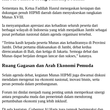
Sementara itu, Ketua
Fadillah Hasrul
menegaskan kesiapan dan
dukungan penuh HIPMI daerah dalam menyukseskan rangkaian
Munas XVIII.
Ia menyampaikan apresiasi atas kehadiran seluruh peserta dari
berbagai wilayah di Indonesia yang telah menjadikan Jambi sebagai
pusat perhatian nasional dalam agenda organisasi tersebut.
“Terima kasih kepada peserta Munas atas kehadirannya di Provinsi
Jambi. Debat pertama dilaksanakan di Jambi, debat kedua
direncanakan di Bali, dan ketiga di Jakarta. Semoga debat dan
Munas dapat berjalan dengan lancar dan sukses,” katanya.
Ruang Gagasan dan Arah Ekonomi Pemuda
Selain agenda debat, kegiatan Munas HIPMI juga diwarnai diskusi
mendalam mengenai isu ekonomi nasional, inovasi bisnis, serta
peran pemuda dalam pembangunan.
Forum ini dinilai menjadi ruang penting untuk memperkuat sinergi
antara pengusaha muda dan pemerintah dalam mendorong
pertumbuhan ekonomi yang lebih inklusif.
Di sela kegiatan, Gubernur Al Haris juga tampak berinteraksi dan