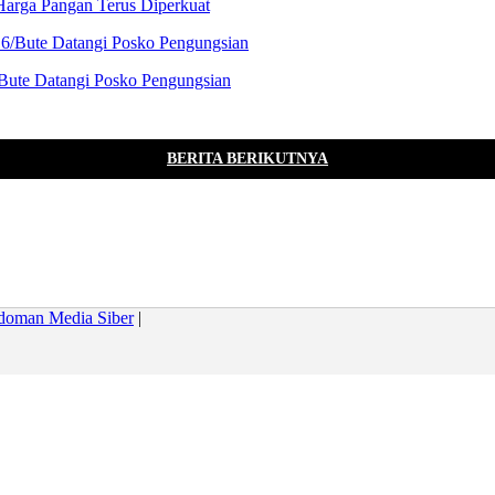
Harga Pangan Terus Diperkuat
Bute Datangi Posko Pengungsian
BERITA BERIKUTNYA
doman Media Siber
|