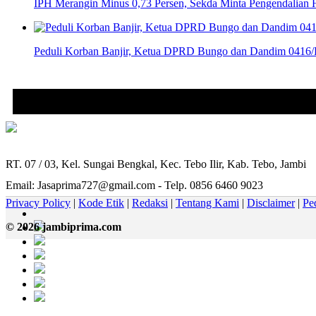
IPH Merangin Minus 0,73 Persen, Sekda Minta Pengendalian 
Peduli Korban Banjir, Ketua DPRD Bungo dan Dandim 0416/
RT. 07 / 03, Kel. Sungai Bengkal, Kec. Tebo Ilir, Kab. Tebo, Jambi
Email: Jasaprima727@gmail.com - Telp. 0856 6460 9023
Privacy Policy
|
Kode Etik
|
Redaksi
|
Tentang Kami
|
Disclaimer
|
Pe
© 2026 jambiprima.com