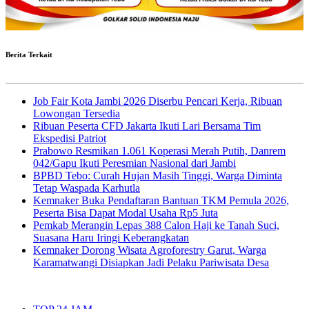
Berita Terkait
Job Fair Kota Jambi 2026 Diserbu Pencari Kerja, Ribuan
Lowongan Tersedia
Ribuan Peserta CFD Jakarta Ikuti Lari Bersama Tim
Ekspedisi Patriot
Prabowo Resmikan 1.061 Koperasi Merah Putih, Danrem
042/Gapu Ikuti Peresmian Nasional dari Jambi
BPBD Tebo: Curah Hujan Masih Tinggi, Warga Diminta
Tetap Waspada Karhutla
Kemnaker Buka Pendaftaran Bantuan TKM Pemula 2026,
Peserta Bisa Dapat Modal Usaha Rp5 Juta
Pemkab Merangin Lepas 388 Calon Haji ke Tanah Suci,
Suasana Haru Iringi Keberangkatan
Kemnaker Dorong Wisata Agroforestry Garut, Warga
Karamatwangi Disiapkan Jadi Pelaku Pariwisata Desa